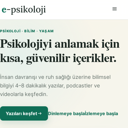
Menüyü
PSIKOLOJI · BILIM · YAŞAM
Psikolojiyi anlamak için
kısa, güvenilir içerikler.
İnsan davranışı ve ruh sağlığı üzerine bilimsel
bilgiyi 4–8 dakikalık yazılar, podcastler ve
videolarla keşfedin.
Yazıları keşfet
Dinlemeye başla
İzlemeye başla