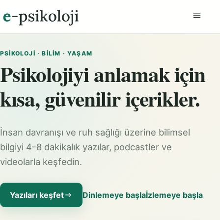
Menüyü
PSIKOLOJI · BILIM · YAŞAM
Psikolojiyi anlamak için
kısa, güvenilir içerikler.
İnsan davranışı ve ruh sağlığı üzerine bilimsel
bilgiyi 4–8 dakikalık yazılar, podcastler ve
videolarla keşfedin.
Yazıları keşfet
Dinlemeye başla
İzlemeye başla