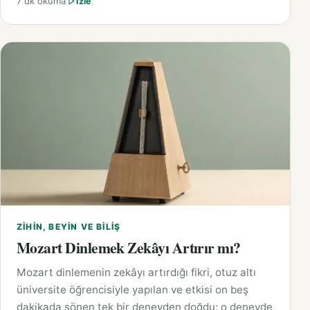
7 dk okuma
İzle
ZIHIN, BEYIN VE BILIŞ
Mozart Dinlemek Zekâyı Artırır mı?
Mozart dinlemenin zekâyı artırdığı fikri, otuz altı
üniversite öğrencisiyle yapılan ve etkisi on beş
dakikada sönen tek bir deneyden doğdu; o deneyde