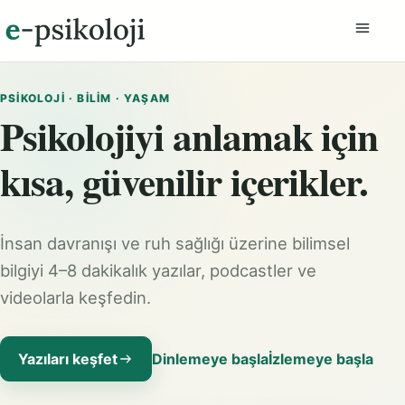
Menüyü
PSIKOLOJI · BILIM · YAŞAM
Psikolojiyi anlamak için
kısa, güvenilir içerikler.
İnsan davranışı ve ruh sağlığı üzerine bilimsel
bilgiyi 4–8 dakikalık yazılar, podcastler ve
videolarla keşfedin.
Yazıları keşfet
Dinlemeye başla
İzlemeye başla