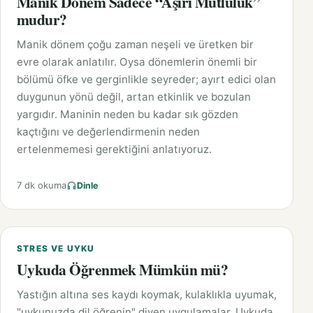
Manik Dönem Sadece “Aşırı Mutluluk”
mudur?
Manik dönem çoğu zaman neşeli ve üretken bir
evre olarak anlatılır. Oysa dönemlerin önemli bir
bölümü öfke ve gerginlikle seyreder; ayırt edici olan
duygunun yönü değil, artan etkinlik ve bozulan
yargıdır. Maninin neden bu kadar sık gözden
kaçtığını ve değerlendirmenin neden
ertelenmemesi gerektiğini anlatıyoruz.
7 dk okuma
Dinle
STRES VE UYKU
Uykuda Öğrenmek Mümkün mü?
Yastığın altına ses kaydı koymak, kulaklıkla uyumak,
"uykunuzda dil öğrenin" diyen uygulamalar. Uykuda