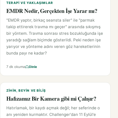
TERAPI VE YAKLAŞIMLAR
EMDR Nedir, Gerçekten İşe Yarar mı?
"EMDR yaptır, birkaç seansta siler" ile "parmak
takip ettirerek travma mı geçer" arasında sıkışmış
bir yöntem. Travma sonrası stres bozukluğunda işe
yaradığı sağlam biçimde gösterildi. Peki neden işe
yarıyor ve yönteme adını veren göz hareketlerinin
bunda payı ne kadar?
7 dk okuma
Dinle
ZIHIN, BEYIN VE BILIŞ
Hafızamız Bir Kamera gibi mi Çalışır?
Hatırlamak, bir kaydı açmak değil; her seferinde o
anı yeniden kurmaktır. Challenger'dan 11 Eylül'e