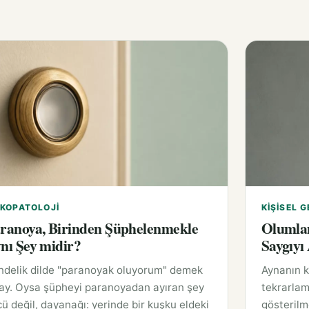
IKOPATOLOJI
KIŞISEL G
ranoya, Birinden Şüphelenmekle
Olumlam
nı Şey midir?
Saygıyı
ndelik dilde "paranoyak oluyorum" demek
Aynanın k
lay. Oysa şüpheyi paranoyadan ayıran şey
tekrarlam
ü değil, dayanağı: yerinde bir kuşku eldeki
gösterilm