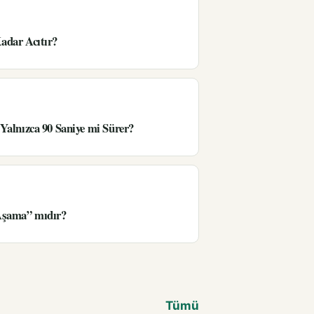
adar Acıtır?
Yalnızca 90 Saniye mi Sürer?
Aşama” mıdır?
Tümü