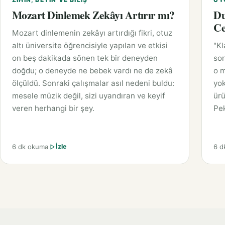
Mozart Dinlemek Zekâyı Artırır mı?
Du
Ce
Mozart dinlemenin zekâyı artırdığı fikri, otuz
altı üniversite öğrencisiyle yapılan ve etkisi
"Kl
on beş dakikada sönen tek bir deneyden
sor
doğdu; o deneyde ne bebek vardı ne de zekâ
o m
ölçüldü. Sonraki çalışmalar asıl nedeni buldu:
yok
mesele müzik değil, sizi uyandıran ve keyif
ürü
veren herhangi bir şey.
Pek
6 dk okuma
6 d
İzle