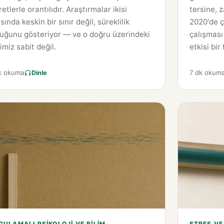
retlerle orantılıdır. Araştırmalar ikisi
tersine, 
sında keskin bir sınır değil, süreklilik
2020'de ç
uğunu gösteriyor — ve o doğru üzerindeki
çalışması
imiz sabit değil.
etkisi bir
k okuma
7 dk okum
Dinle
GULAMALI PSIKOLOJI VE BILIM
STRES VE