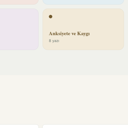
Anksiyete ve Kaygı
8 yazı