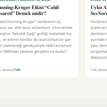
nning-Kruger Etkisi “Cahil
Uyku Ap
sareti” Demek midir?
Ses So
asik Dunning-Kruger" cümlesinin üç
Horlama 
unu var: etki bunu söylemiyor, internetteki
yüzlerce 
eşhur "Aptallık Dağı" grafiği makalede hiç
durmasını
, ve etkinin kendisi de istatistiksel bir yan
ayırmak m
n olabileceği gerekçesiyle hâlâ tartışılıyor.
yanı, beli
i 1999'daki çalışma gerçekte ne buldu?
yorgunluk 
dikkatsizli
k okuma
7 dk okum
İzle