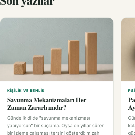
Son yazılar
KIŞILIK VE BENLIK
PS
Savunma Mekanizmaları Her
Pa
Zaman Zararlı mıdır?
Ay
Gündelik dilde "savunma mekanizması
Gü
yapıyorsun" bir suçlama. Oysa on yıllar süren
ko
bir izleme çalışması tersini gösterdi: mizah,
güc