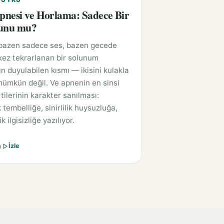
nesi ve Horlama: Sadece Bir
runu mu?
bazen sadece ses, bazen gecede
kez tekrarlanan bir solunum
n duyulabilen kısmı — ikisini kulakla
ümkün değil. Ve apnenin en sinsi
rtilerinin karakter sanılması:
tembelliğe, sinirlilik huysuzluğa,
k ilgisizliğe yazılıyor.
a
İzle