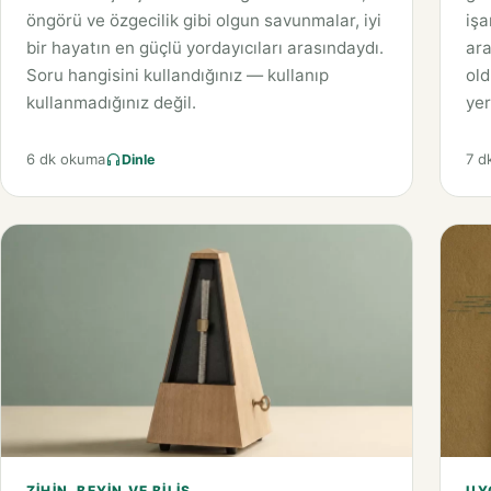
öngörü ve özgecilik gibi olgun savunmalar, iyi
işa
bir hayatın en güçlü yordayıcıları arasındaydı.
ara
Soru hangisini kullandığınız — kullanıp
old
kullanmadığınız değil.
yer
6 dk okuma
7 d
Dinle
ZIHIN, BEYIN VE BILIŞ
UY