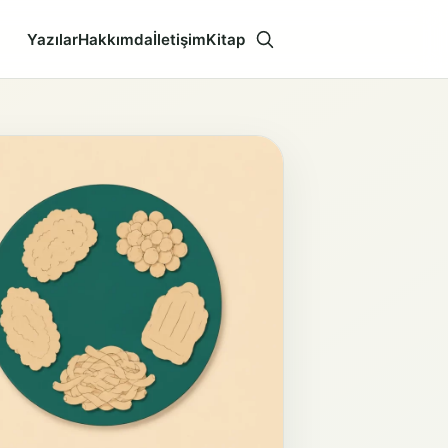
Yazılar
Hakkımda
İletişim
Kitap
Aramayı aç