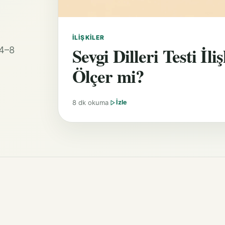
İLIŞKILER
Sevgi Dilleri Testi İ
 4–8
Ölçer mi?
8 dk okuma
İzle