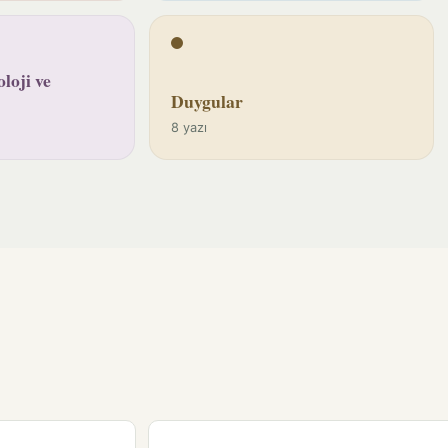
loji ve
Duygular
8 yazı