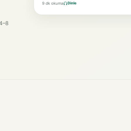
9 dk okuma
Dinle
 4–8