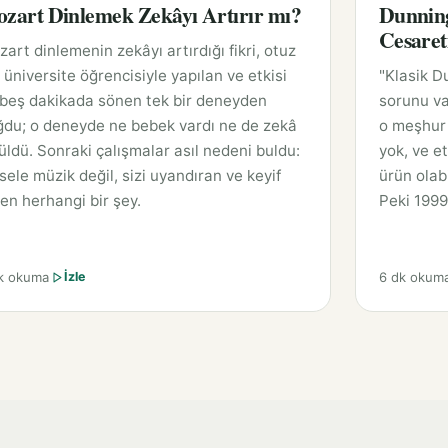
zart Dinlemek Zekâyı Artırır mı?
Dunning
Cesaret
art dinlemenin zekâyı artırdığı fikri, otuz
ı üniversite öğrencisiyle yapılan ve etkisi
"Klasik D
 beş dakikada sönen tek bir deneyden
sorunu va
ğdu; o deneyde ne bebek vardı ne de zekâ
o meşhur 
üldü. Sonraki çalışmalar asıl nedeni buldu:
yok, ve et
ele müzik değil, sizi uyandıran ve keyif
ürün olabi
en herhangi bir şey.
Peki 1999
k okuma
6 dk okum
İzle