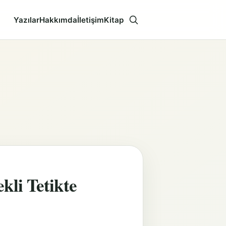
Yazılar
Hakkımda
İletişim
Kitap
Aramayı aç
kli Tetikte