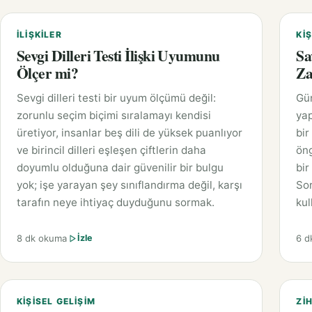
İLIŞKILER
KIŞ
Sevgi Dilleri Testi İlişki Uyumunu
Sa
Ölçer mi?
Za
Sevgi dilleri testi bir uyum ölçümü değil:
Gü
zorunlu seçim biçimi sıralamayı kendisi
yap
üretiyor, insanlar beş dili de yüksek puanlıyor
bir
ve birincil dilleri eşleşen çiftlerin daha
öng
doyumlu olduğuna dair güvenilir bir bulgu
bir
yok; işe yarayan şey sınıflandırma değil, karşı
Sor
tarafın neye ihtiyaç duyduğunu sormak.
kul
8 dk okuma
6 d
İzle
KIŞISEL GELIŞIM
ZIH