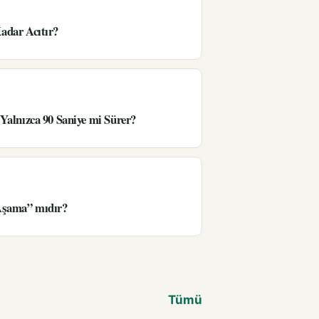
adar Acıtır?
Yalnızca 90 Saniye mi Sürer?
Aşama” mıdır?
Tümü