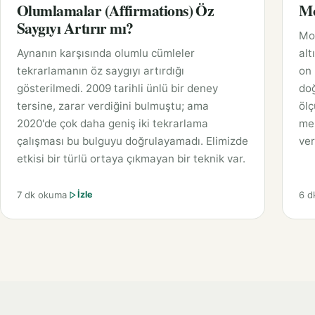
Olumlamalar (Affirmations) Öz
Mo
Saygıyı Artırır mı?
Moz
Aynanın karşısında olumlu cümleler
alt
tekrarlamanın öz saygıyı artırdığı
on
gösterilmedi. 2009 tarihli ünlü bir deney
do
tersine, zarar verdiğini bulmuştu; ama
ölç
2020'de çok daha geniş iki tekrarlama
mes
çalışması bu bulguyu doğrulayamadı. Elimizde
ver
etkisi bir türlü ortaya çıkmayan bir teknik var.
7 dk okuma
6 d
İzle