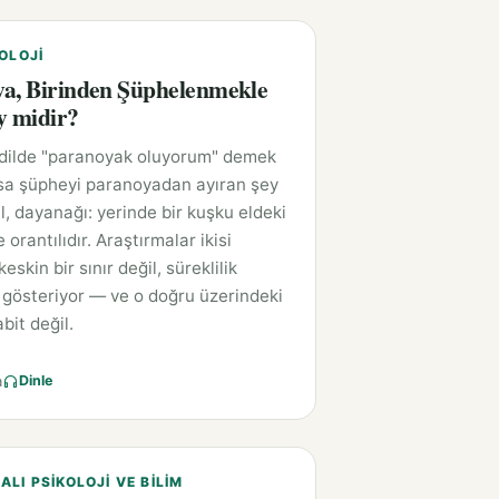
OLOJI
a, Birinden Şüphelenmekle
y midir?
 dilde "paranoyak oluyorum" demek
sa şüpheyi paranoyadan ayıran şey
l, dayanağı: yerinde bir kuşku eldeki
e orantılıdır. Araştırmalar ikisi
eskin bir sınır değil, süreklilik
gösteriyor — ve o doğru üzerindeki
bit değil.
a
Dinle
LI PSIKOLOJI VE BILIM