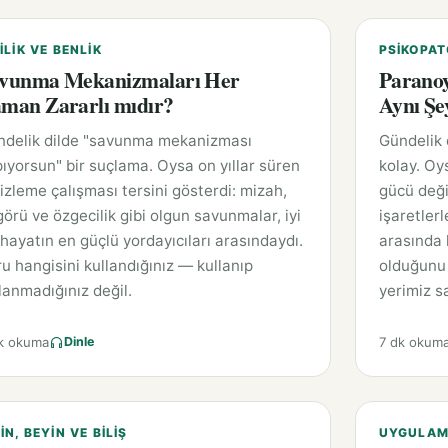
ILIK VE BENLIK
PSIKOPAT
vunma Mekanizmaları Her
Paranoy
man Zararlı mıdır?
Aynı Şe
ndelik dilde "savunma mekanizması
Gündelik
ıyorsun" bir suçlama. Oysa on yıllar süren
kolay. Oy
 izleme çalışması tersini gösterdi: mizah,
gücü deği
örü ve özgecilik gibi olgun savunmalar, iyi
işaretlerl
 hayatın en güçlü yordayıcıları arasındaydı.
arasında k
u hangisini kullandığınız — kullanıp
olduğunu 
lanmadığınız değil.
yerimiz sa
k okuma
7 dk okum
Dinle
IN, BEYIN VE BILIŞ
UYGULAMA