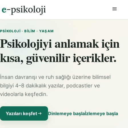
Menüyü
PSIKOLOJI · BILIM · YAŞAM
Psikolojiyi anlamak için
kısa, güvenilir içerikler.
İnsan davranışı ve ruh sağlığı üzerine bilimsel
bilgiyi 4–8 dakikalık yazılar, podcastler ve
videolarla keşfedin.
Yazıları keşfet
Dinlemeye başla
İzlemeye başla