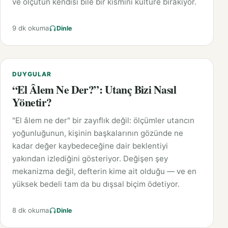
ve ölçütün kendisi bile bir kısmını kültüre bırakıyor.
9 dk okuma
Dinle
DUYGULAR
“El Âlem Ne Der?”: Utanç Bizi Nasıl
Yönetir?
"El âlem ne der" bir zayıflık değil: ölçümler utancın
yoğunluğunun, kişinin başkalarının gözünde ne
kadar değer kaybedeceğine dair beklentiyi
yakından izlediğini gösteriyor. Değişen şey
mekanizma değil, defterin kime ait olduğu — ve en
yüksek bedeli tam da bu dışsal biçim ödetiyor.
8 dk okuma
Dinle