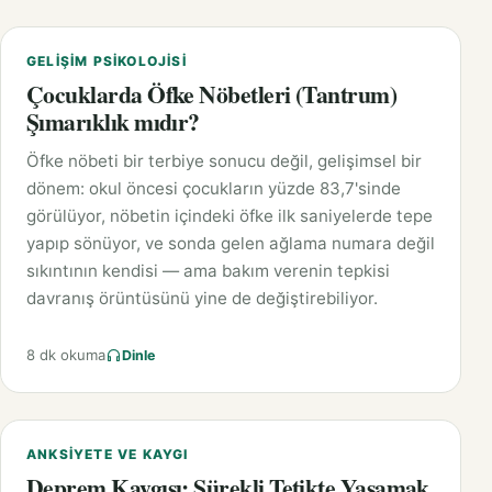
GELIŞIM PSIKOLOJISI
Çocuklarda Öfke Nöbetleri (Tantrum)
Şımarıklık mıdır?
Öfke nöbeti bir terbiye sonucu değil, gelişimsel bir
dönem: okul öncesi çocukların yüzde 83,7'sinde
görülüyor, nöbetin içindeki öfke ilk saniyelerde tepe
yapıp sönüyor, ve sonda gelen ağlama numara değil
sıkıntının kendisi — ama bakım verenin tepkisi
davranış örüntüsünü yine de değiştirebiliyor.
8 dk okuma
Dinle
ANKSIYETE VE KAYGI
Deprem Kaygısı: Sürekli Tetikte Yaşamak