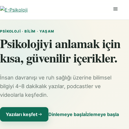
Menüyü
PSIKOLOJI · BILIM · YAŞAM
Psikolojiyi anlamak için
kısa, güvenilir içerikler.
İnsan davranışı ve ruh sağlığı üzerine bilimsel
bilgiyi 4–8 dakikalık yazılar, podcastler ve
videolarla keşfedin.
Yazıları keşfet
Dinlemeye başla
İzlemeye başla