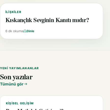
İLIŞKILER
Kıskançlık Sevginin Kanıtı mıdır?
6 dk okuma
Dinle
YENI YAYIMLANANLAR
Son yazılar
Tümünü gör
KIŞISEL GELIŞIM