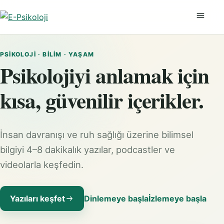
Menüyü
PSIKOLOJI · BILIM · YAŞAM
Psikolojiyi anlamak için
kısa, güvenilir içerikler.
İnsan davranışı ve ruh sağlığı üzerine bilimsel
bilgiyi 4–8 dakikalık yazılar, podcastler ve
videolarla keşfedin.
Yazıları keşfet
Dinlemeye başla
İzlemeye başla