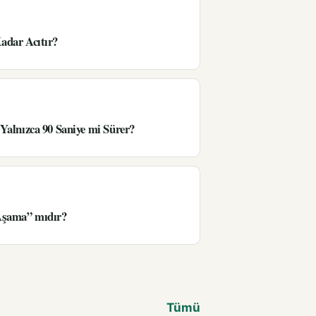
adar Acıtır?
Yalnızca 90 Saniye mi Sürer?
Aşama” mıdır?
Tümü