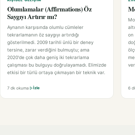
Olumlamalar (Affirmations) Öz
Mo
Saygıyı Artırır mı?
Moz
Aynanın karşısında olumlu cümleler
alt
tekrarlamanın öz saygıyı artırdığı
on
gösterilmedi. 2009 tarihli ünlü bir deney
do
tersine, zarar verdiğini bulmuştu; ama
ölç
2020'de çok daha geniş iki tekrarlama
mes
çalışması bu bulguyu doğrulayamadı. Elimizde
ver
etkisi bir türlü ortaya çıkmayan bir teknik var.
7 dk okuma
6 d
İzle