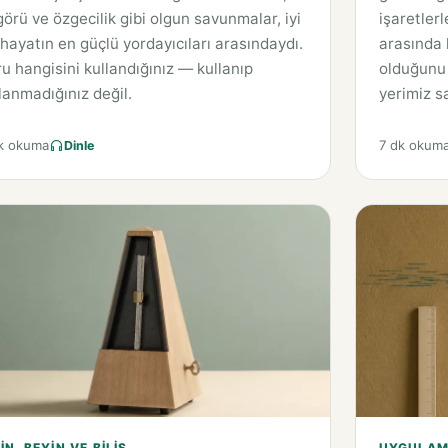
örü ve özgecilik gibi olgun savunmalar, iyi
işaretlerl
 hayatın en güçlü yordayıcıları arasındaydı.
arasında k
u hangisini kullandığınız — kullanıp
olduğunu 
lanmadığınız değil.
yerimiz sa
k okuma
7 dk okum
Dinle
IN, BEYIN VE BILIŞ
UYGULAMA