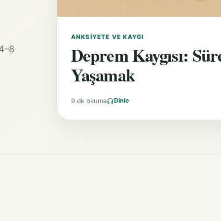
ANKSIYETE VE KAYGI
Deprem Kaygısı: Süre
 4–8
Yaşamak
9 dk okuma
Dinle