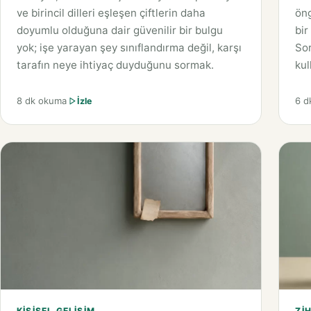
ve birincil dilleri eşleşen çiftlerin daha
öng
doyumlu olduğuna dair güvenilir bir bulgu
bir
yok; işe yarayan şey sınıflandırma değil, karşı
Sor
tarafın neye ihtiyaç duyduğunu sormak.
kul
8 dk okuma
6 d
İzle
KIŞISEL GELIŞIM
ZIH