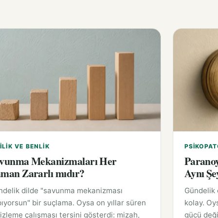
ILIK VE BENLIK
PSIKOPAT
vunma Mekanizmaları Her
Paranoy
man Zararlı mıdır?
Aynı Şe
ndelik dilde "savunma mekanizması
Gündelik
ıyorsun" bir suçlama. Oysa on yıllar süren
kolay. Oy
 izleme çalışması tersini gösterdi: mizah,
gücü deği