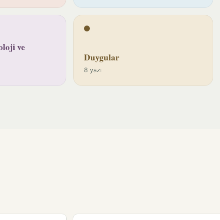
loji ve
Duygular
8 yazı