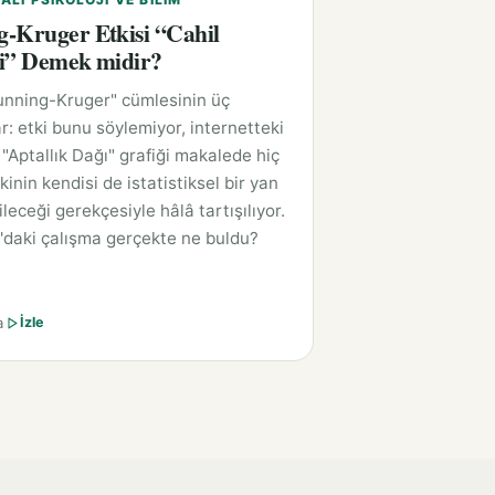
-Kruger Etkisi “Cahil
i” Demek midir?
unning-Kruger" cümlesinin üç
r: etki bunu söylemiyor, internetteki
"Aptallık Dağı" grafiği makalede hiç
kinin kendisi de istatistiksel bir yan
leceği gerekçesiyle hâlâ tartışılıyor.
'daki çalışma gerçekte ne buldu?
a
İzle