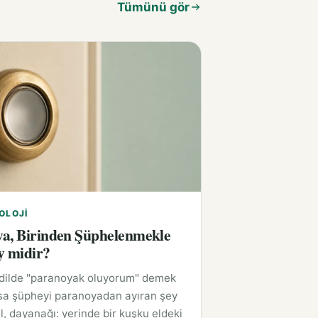
Tümünü gör
OLOJI
a, Birinden Şüphelenmekle
y midir?
 dilde "paranoyak oluyorum" demek
sa şüpheyi paranoyadan ayıran şey
l, dayanağı: yerinde bir kuşku eldeki