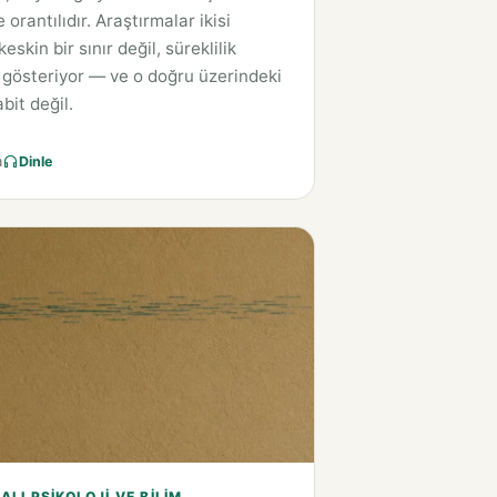
e orantılıdır. Araştırmalar ikisi
eskin bir sınır değil, süreklilik
gösteriyor — ve o doğru üzerindeki
bit değil.
a
Dinle
LI PSIKOLOJI VE BILIM