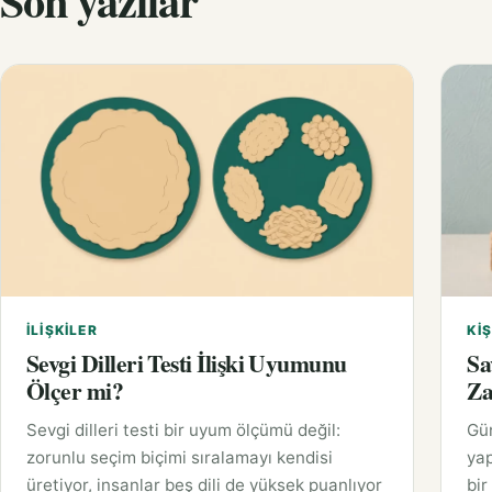
Son yazılar
İLIŞKILER
KIŞ
Sevgi Dilleri Testi İlişki Uyumunu
Sa
Ölçer mi?
Za
Sevgi dilleri testi bir uyum ölçümü değil:
Gü
zorunlu seçim biçimi sıralamayı kendisi
yap
üretiyor, insanlar beş dili de yüksek puanlıyor
bir