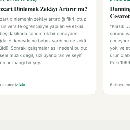
zart Dinlemek Zekâyı Artırır mı?
Dunning
Cesaret
art dinlemenin zekâyı artırdığı fikri, otuz
ı üniversite öğrencisiyle yapılan ve etkisi
"Klasik D
 beş dakikada sönen tek bir deneyden
sorunu va
ğdu; o deneyde ne bebek vardı ne de zekâ
o meşhur 
üldü. Sonraki çalışmalar asıl nedeni buldu:
yok, ve et
ele müzik değil, sizi uyandıran ve keyif
ürün olabi
en herhangi bir şey.
Peki 1999
k okuma
6 dk okum
İzle