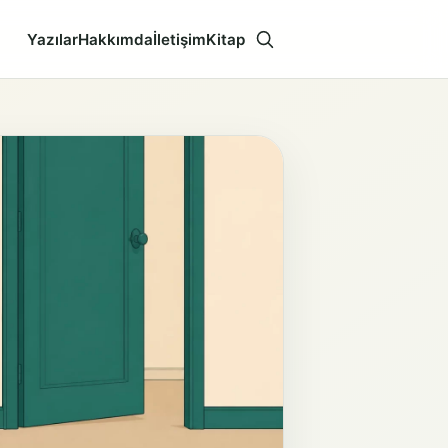
Yazılar
Hakkımda
İletişim
Kitap
Aramayı aç