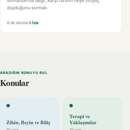
sınıflandırma değil, karşı tarafın neye ihtiyaç
duyduğunu sormak.
8 dk okuma
İzle
ARADIĞIN KONUYU BUL
Konular
Terapi ve
Zihin, Beyin ve Biliş
Yaklaşımlar
10 yazı
10 yazı