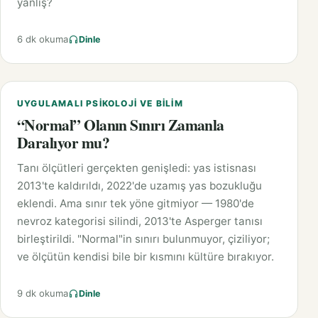
yanlış?
6 dk okuma
Dinle
UYGULAMALI PSIKOLOJI VE BILIM
“Normal” Olanın Sınırı Zamanla
Daralıyor mu?
Tanı ölçütleri gerçekten genişledi: yas istisnası
2013'te kaldırıldı, 2022'de uzamış yas bozukluğu
eklendi. Ama sınır tek yöne gitmiyor — 1980'de
nevroz kategorisi silindi, 2013'te Asperger tanısı
birleştirildi. "Normal"in sınırı bulunmuyor, çiziliyor;
ve ölçütün kendisi bile bir kısmını kültüre bırakıyor.
9 dk okuma
Dinle