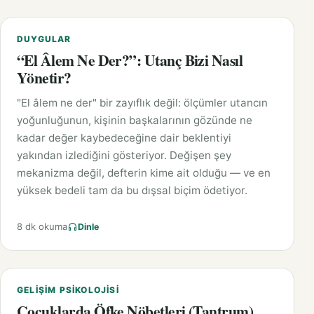
DUYGULAR
“El Âlem Ne Der?”: Utanç Bizi Nasıl
Yönetir?
"El âlem ne der" bir zayıflık değil: ölçümler utancın
yoğunluğunun, kişinin başkalarının gözünde ne
kadar değer kaybedeceğine dair beklentiyi
yakından izlediğini gösteriyor. Değişen şey
mekanizma değil, defterin kime ait olduğu — ve en
yüksek bedeli tam da bu dışsal biçim ödetiyor.
8 dk okuma
Dinle
GELIŞIM PSIKOLOJISI
Çocuklarda Öfke Nöbetleri (Tantrum)