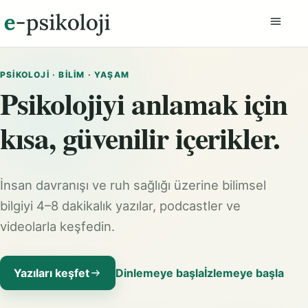
Menüyü
PSIKOLOJI · BILIM · YAŞAM
Psikolojiyi anlamak için
kısa, güvenilir içerikler.
İnsan davranışı ve ruh sağlığı üzerine bilimsel
bilgiyi 4–8 dakikalık yazılar, podcastler ve
videolarla keşfedin.
Yazıları keşfet
Dinlemeye başla
İzlemeye başla