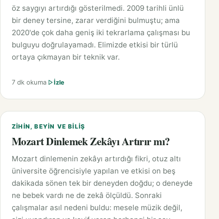
öz saygıyı artırdığı gösterilmedi. 2009 tarihli ünlü
bir deney tersine, zarar verdiğini bulmuştu; ama
2020'de çok daha geniş iki tekrarlama çalışması bu
bulguyu doğrulayamadı. Elimizde etkisi bir türlü
ortaya çıkmayan bir teknik var.
7 dk okuma
İzle
ZIHIN, BEYIN VE BILIŞ
Mozart Dinlemek Zekâyı Artırır mı?
Mozart dinlemenin zekâyı artırdığı fikri, otuz altı
üniversite öğrencisiyle yapılan ve etkisi on beş
dakikada sönen tek bir deneyden doğdu; o deneyde
ne bebek vardı ne de zekâ ölçüldü. Sonraki
çalışmalar asıl nedeni buldu: mesele müzik değil,