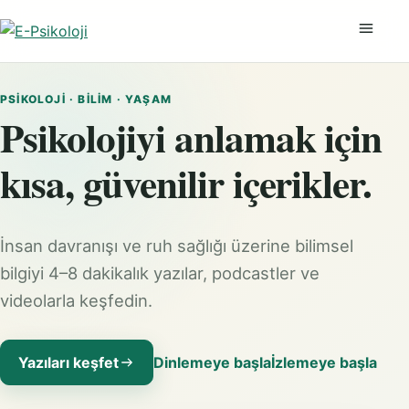
Menüyü
PSIKOLOJI · BILIM · YAŞAM
Psikolojiyi anlamak için
kısa, güvenilir içerikler.
İnsan davranışı ve ruh sağlığı üzerine bilimsel
bilgiyi 4–8 dakikalık yazılar, podcastler ve
videolarla keşfedin.
Yazıları keşfet
Dinlemeye başla
İzlemeye başla