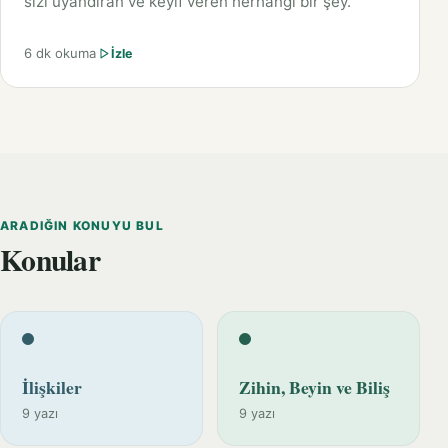
sizi uyandıran ve keyif veren herhangi bir şey.
6 dk okuma
İzle
ARADIĞIN KONUYU BUL
Konular
İlişkiler
Zihin, Beyin ve Biliş
9 yazı
9 yazı