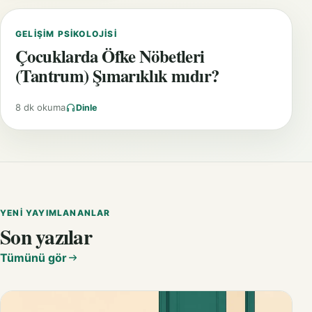
GELIŞIM PSIKOLOJISI
Çocuklarda Öfke Nöbetleri
(Tantrum) Şımarıklık mıdır?
8 dk okuma
Dinle
YENI YAYIMLANANLAR
Son yazılar
Tümünü gör