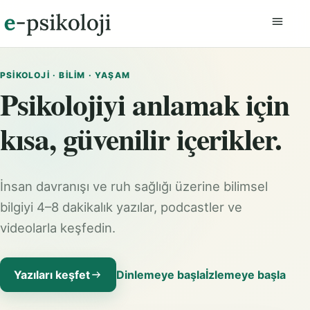
Menüyü
PSIKOLOJI · BILIM · YAŞAM
Psikolojiyi anlamak için
kısa, güvenilir içerikler.
İnsan davranışı ve ruh sağlığı üzerine bilimsel
bilgiyi 4–8 dakikalık yazılar, podcastler ve
videolarla keşfedin.
Yazıları keşfet
Dinlemeye başla
İzlemeye başla