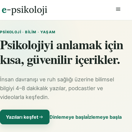
Menüyü
PSIKOLOJI · BILIM · YAŞAM
Psikolojiyi anlamak için
kısa, güvenilir içerikler.
İnsan davranışı ve ruh sağlığı üzerine bilimsel
bilgiyi 4–8 dakikalık yazılar, podcastler ve
videolarla keşfedin.
Yazıları keşfet
Dinlemeye başla
İzlemeye başla