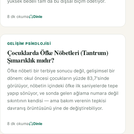
yüksek bedeli tam da bu dışsal biçim ödetiyor.
8 dk okuma
Dinle
GELIŞIM PSIKOLOJISI
Çocuklarda Öfke Nöbetleri (Tantrum)
Şımarıklık mıdır?
Öfke nöbeti bir terbiye sonucu değil, gelişimsel bir
dönem: okul öncesi çocukların yüzde 83,7'sinde
görülüyor, nöbetin içindeki öfke ilk saniyelerde tepe
yapıp sönüyor, ve sonda gelen ağlama numara değil
sıkıntının kendisi — ama bakım verenin tepkisi
davranış örüntüsünü yine de değiştirebiliyor.
8 dk okuma
Dinle