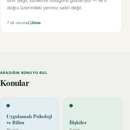
sınır değil, süreklilik olduğunu gösteriyor — ve o
doğru üzerindeki yerimiz sabit değil.
7 dk okuma
Dinle
ARADIĞIN KONUYU BUL
Konular
Uygulamalı Psikoloji
ve Bilim
İlişkiler
10 yazı
9 yazı