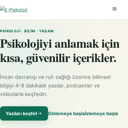
Menüyü
PSIKOLOJI · BILIM · YAŞAM
Psikolojiyi anlamak için
kısa, güvenilir içerikler.
İnsan davranışı ve ruh sağlığı üzerine bilimsel
bilgiyi 4–8 dakikalık yazılar, podcastler ve
videolarla keşfedin.
Yazıları keşfet
Dinlemeye başla
İzlemeye başla