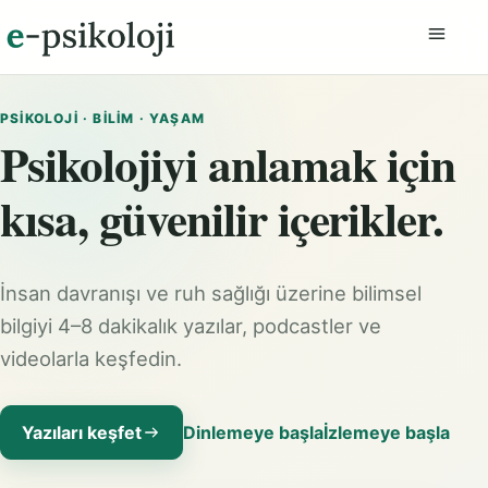
Menüyü
PSIKOLOJI · BILIM · YAŞAM
Psikolojiyi anlamak için
kısa, güvenilir içerikler.
İnsan davranışı ve ruh sağlığı üzerine bilimsel
bilgiyi 4–8 dakikalık yazılar, podcastler ve
videolarla keşfedin.
Yazıları keşfet
Dinlemeye başla
İzlemeye başla