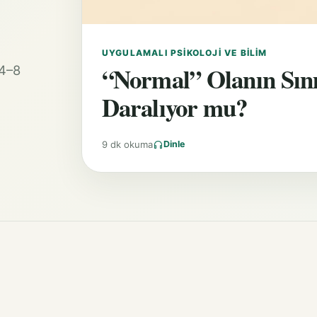
UYGULAMALI PSIKOLOJI VE BILIM
“Normal” Olanın Sın
 4–8
Daralıyor mu?
9 dk okuma
Dinle