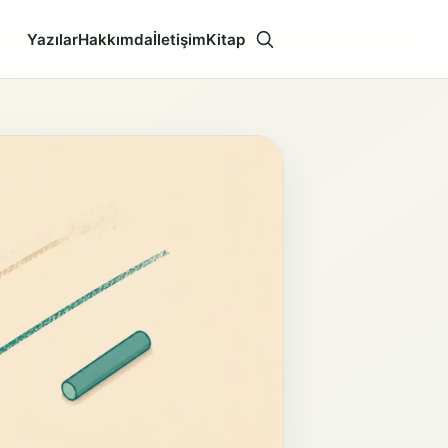
Yazılar
Hakkımda
İletişim
Kitap
Aramayı aç