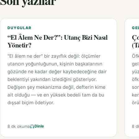
Son yazılar
DUYGULAR
GE
“El Âlem Ne Der?”: Utanç Bizi Nasıl
Ço
Yönetir?
(T
"El âlem ne der" bir zayıflık değil: ölçümler
Öfk
utancın yoğunluğunun, kişinin başkalarının
gel
gözünde ne kadar değer kaybedeceğine dair
yüz
beklentiyi yakından izlediğini gösteriyor.
öfk
Değişen şey mekanizma değil, defterin kime
son
ait olduğu — ve en yüksek bedeli tam da bu
ken
dışsal biçim ödetiyor.
örü
8 dk okuma
8 d
Dinle