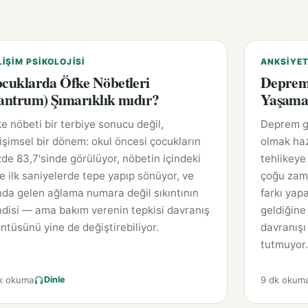
LIŞIM PSIKOLOJISI
ANKSIYET
cuklarda Öfke Nöbetleri
Deprem 
antrum) Şımarıklık mıdır?
Yaşam
e nöbeti bir terbiye sonucu değil,
Deprem ge
işimsel bir dönem: okul öncesi çocukların
olmak haz
de 83,7'sinde görülüyor, nöbetin içindeki
tehlikeye 
e ilk saniyelerde tepe yapıp sönüyor, ve
çoğu zaman
da gelen ağlama numara değil sıkıntının
farkı yapa
disi — ama bakım verenin tepkisi davranış
geldiğine
ntüsünü yine de değiştirebiliyor.
davranışı 
tutmuyor.
k okuma
9 dk okum
Dinle