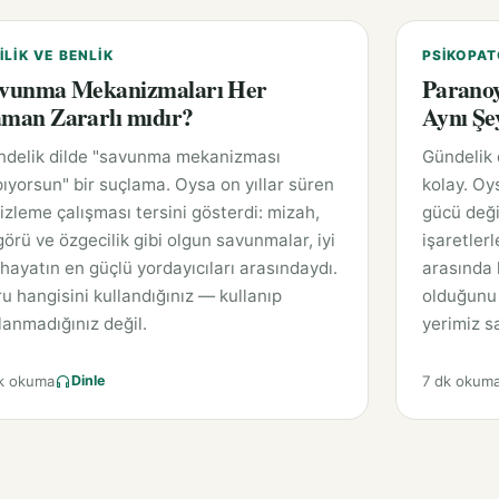
ILIK VE BENLIK
PSIKOPAT
vunma Mekanizmaları Her
Paranoy
man Zararlı mıdır?
Aynı Şe
ndelik dilde "savunma mekanizması
Gündelik
ıyorsun" bir suçlama. Oysa on yıllar süren
kolay. Oy
 izleme çalışması tersini gösterdi: mizah,
gücü deği
örü ve özgecilik gibi olgun savunmalar, iyi
işaretlerl
 hayatın en güçlü yordayıcıları arasındaydı.
arasında k
u hangisini kullandığınız — kullanıp
olduğunu 
lanmadığınız değil.
yerimiz sa
k okuma
7 dk okum
Dinle