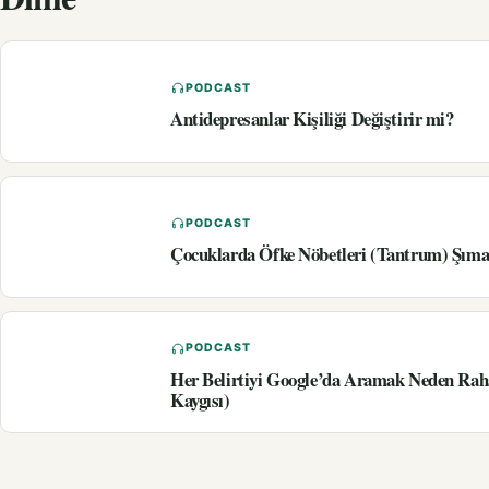
PODCAST
Antidepresanlar Kişiliği Değiştirir mi?
PODCAST
Çocuklarda Öfke Nöbetleri (Tantrum) Şıma
PODCAST
Her Belirtiyi Google’da Aramak Neden Rah
Kaygısı)