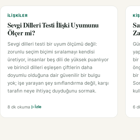
İLIŞKILER
KIŞ
Sevgi Dilleri Testi İlişki Uyumunu
Sa
Ölçer mi?
Za
Sevgi dilleri testi bir uyum ölçümü değil:
Gü
zorunlu seçim biçimi sıralamayı kendisi
yap
üretiyor, insanlar beş dili de yüksek puanlıyor
bir
ve birincil dilleri eşleşen çiftlerin daha
öng
doyumlu olduğuna dair güvenilir bir bulgu
bir
yok; işe yarayan şey sınıflandırma değil, karşı
Sor
tarafın neye ihtiyaç duyduğunu sormak.
kul
8 dk okuma
6 d
İzle