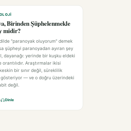
OLOJI
a, Birinden Şüphelenmekle
y midir?
 dilde "paranoyak oluyorum" demek
sa şüpheyi paranoyadan ayıran şey
l, dayanağı: yerinde bir kuşku eldeki
e orantılıdır. Araştırmalar ikisi
eskin bir sınır değil, süreklilik
gösteriyor — ve o doğru üzerindeki
bit değil.
a
Dinle