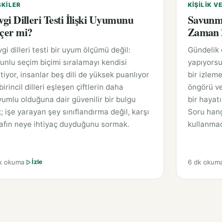
ŞKILER
KIŞILIK V
vgi Dilleri Testi İlişki Uyumunu
Savunm
çer mi?
Zaman Z
gi dilleri testi bir uyum ölçümü değil:
Gündelik
unlu seçim biçimi sıralamayı kendisi
yapıyorsu
tiyor, insanlar beş dili de yüksek puanlıyor
bir izleme
birincil dilleri eşleşen çiftlerin daha
öngörü ve
umlu olduğuna dair güvenilir bir bulgu
bir hayat
; işe yarayan şey sınıflandırma değil, karşı
Soru hang
afın neye ihtiyaç duyduğunu sormak.
kullanmad
k okuma
6 dk okum
İzle