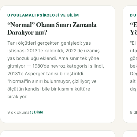
UYGULAMALI PSIKOLOJI VE BILIM
DU
“Normal” Olanın Sınırı Zamanla
“E
Daralıyor mu?
Yö
Tanı ölçütleri gerçekten genişledi: yas
"El
istisnası 2013'te kaldırıldı, 2022'de uzamış
uta
yas bozukluğu eklendi. Ama sınır tek yöne
gö
gitmiyor — 1980'de nevroz kategorisi silindi,
bek
2013'te Asperger tanısı birleştirildi.
Değ
"Normal"in sınırı bulunmuyor, çiziliyor; ve
ait
ölçütün kendisi bile bir kısmını kültüre
dış
bırakıyor.
9 dk okuma
8 d
Dinle