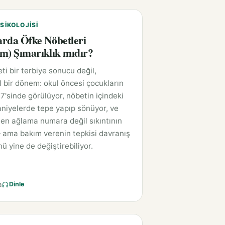
SIKOLOJISI
rda Öfke Nöbetleri
m) Şımarıklık mıdır?
ti bir terbiye sonucu değil,
l bir dönem: okul öncesi çocukların
7'sinde görülüyor, nöbetin içindeki
saniyelerde tepe yapıp sönüyor, ve
en ağlama numara değil sıkıntının
 ama bakım verenin tepkisi davranış
ü yine de değiştirebiliyor.
a
Dinle