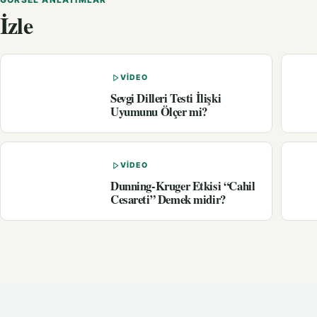
İzle
VIDEO
Sevgi Dilleri Testi İlişki
Uyumunu Ölçer mi?
VIDEO
Dunning-Kruger Etkisi “Cahil
Cesareti” Demek midir?