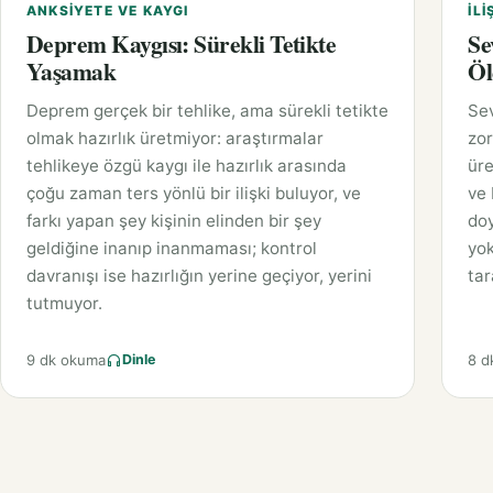
ANKSIYETE VE KAYGI
İLI
Deprem Kaygısı: Sürekli Tetikte
Se
Yaşamak
Öl
Deprem gerçek bir tehlike, ama sürekli tetikte
Sev
olmak hazırlık üretmiyor: araştırmalar
zor
tehlikeye özgü kaygı ile hazırlık arasında
üre
çoğu zaman ters yönlü bir ilişki buluyor, ve
ve 
farkı yapan şey kişinin elinden bir şey
doy
geldiğine inanıp inanmaması; kontrol
yok
davranışı ise hazırlığın yerine geçiyor, yerini
tar
tutmuyor.
9 dk okuma
8 d
Dinle