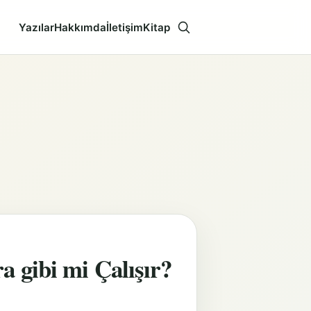
Yazılar
Hakkımda
İletişim
Kitap
Aramayı aç
 gibi mi Çalışır?