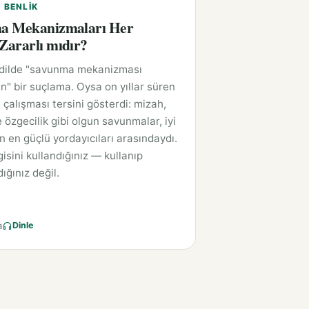
E BENLIK
a Mekanizmaları Her
ararlı mıdır?
 dilde "savunma mekanizması
n" bir suçlama. Oysa on yıllar süren
 çalışması tersini gösterdi: mizah,
 özgecilik gibi olgun savunmalar, iyi
ın en güçlü yordayıcıları arasındaydı.
isini kullandığınız — kullanıp
ığınız değil.
a
Dinle