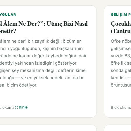
YGULAR
GELIŞIM P
l Âlem Ne Der?”: Utanç Bizi Nasıl
Çocukla
netir?
(Tantru
 âlem ne der" bir zayıflık değil: ölçümler
Öfke nöbe
ncın yoğunluğunun, kişinin başkalarının
gelişimse
zünde ne kadar değer kaybedeceğine dair
yüzde 83,
lentiyi yakından izlediğini gösteriyor.
öfke ilk 
işen şey mekanizma değil, defterin kime
sonda gel
 olduğu — ve en yüksek bedeli tam da bu
kendisi —
sal biçim ödetiyor.
örüntüsün
k okuma
8 dk okum
Dinle