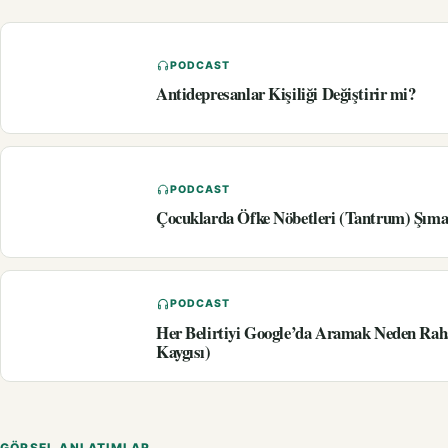
PODCAST
Antidepresanlar Kişiliği Değiştirir mi?
PODCAST
Çocuklarda Öfke Nöbetleri (Tantrum) Şıma
PODCAST
Her Belirtiyi Google’da Aramak Neden Rah
Kaygısı)
GÖRSEL ANLATIMLAR