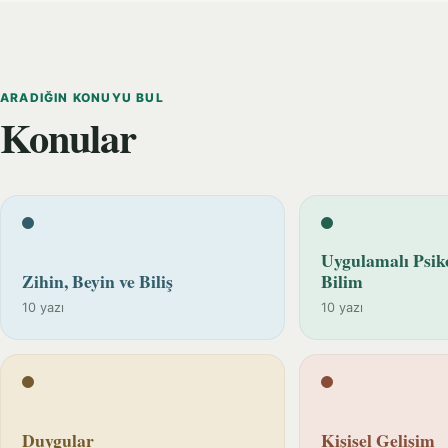
ARADIĞIN KONUYU BUL
Konular
Uygulamalı Psiko
Zihin, Beyin ve Biliş
Bilim
10 yazı
10 yazı
Duygular
Kişisel Gelişim