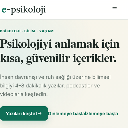
Menüyü
PSIKOLOJI · BILIM · YAŞAM
Psikolojiyi anlamak için
kısa, güvenilir içerikler.
İnsan davranışı ve ruh sağlığı üzerine bilimsel
bilgiyi 4–8 dakikalık yazılar, podcastler ve
videolarla keşfedin.
Yazıları keşfet
Dinlemeye başla
İzlemeye başla