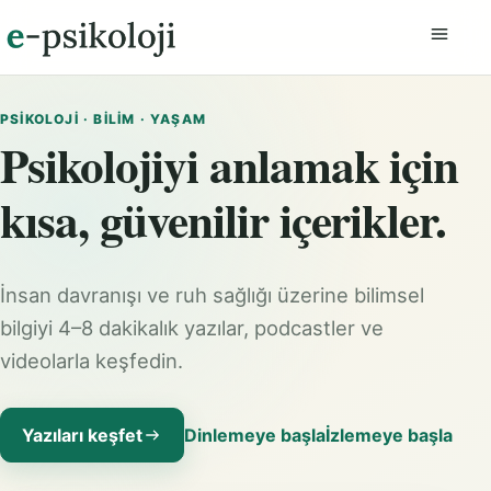
Menüyü
PSIKOLOJI · BILIM · YAŞAM
Psikolojiyi anlamak için
kısa, güvenilir içerikler.
İnsan davranışı ve ruh sağlığı üzerine bilimsel
bilgiyi 4–8 dakikalık yazılar, podcastler ve
videolarla keşfedin.
Yazıları keşfet
Dinlemeye başla
İzlemeye başla