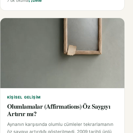
7 dk okuma
Dinle
KIŞISEL GELIŞIM
Olumlamalar (Affirmations) Öz Saygıyı
Artırır mı?
Aynanın karşısında olumlu cümleler tekrarlamanın
öz saygıyı artırdığı gösterilmedi. 2009 tarihli ünlü