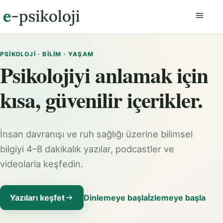
Menüyü
PSIKOLOJI · BILIM · YAŞAM
Psikolojiyi anlamak için
kısa, güvenilir içerikler.
İnsan davranışı ve ruh sağlığı üzerine bilimsel
bilgiyi 4–8 dakikalık yazılar, podcastler ve
videolarla keşfedin.
Yazıları keşfet
Dinlemeye başla
İzlemeye başla