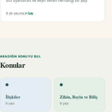
sizi uyandıran ve keyif veren herhangi bir şey.
6 dk okuma
İzle
ARADIĞIN KONUYU BUL
Konular
İlişkiler
Zihin, Beyin ve Biliş
9 yazı
9 yazı