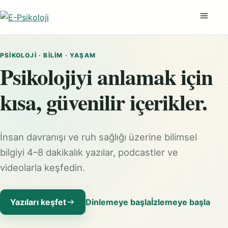
Menüyü
PSIKOLOJI · BILIM · YAŞAM
Psikolojiyi anlamak için
kısa, güvenilir içerikler.
İnsan davranışı ve ruh sağlığı üzerine bilimsel
bilgiyi 4–8 dakikalık yazılar, podcastler ve
videolarla keşfedin.
Yazıları keşfet
Dinlemeye başla
İzlemeye başla