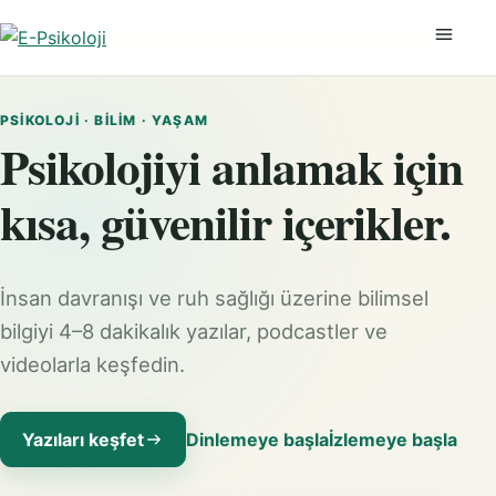
Menüyü
PSIKOLOJI · BILIM · YAŞAM
Psikolojiyi anlamak için
kısa, güvenilir içerikler.
İnsan davranışı ve ruh sağlığı üzerine bilimsel
bilgiyi 4–8 dakikalık yazılar, podcastler ve
videolarla keşfedin.
Yazıları keşfet
Dinlemeye başla
İzlemeye başla