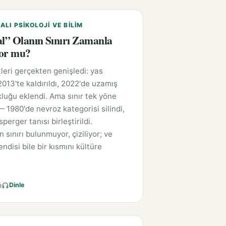
LI PSIKOLOJI VE BILIM
” Olanın Sınırı Zamanla
yor mu?
tleri gerçekten genişledi: yas
2013'te kaldırıldı, 2022'de uzamış
luğu eklendi. Ama sınır tek yöne
— 1980'de nevroz kategorisi silindi,
perger tanısı birleştirildi.
 sınırı bulunmuyor, çiziliyor; ve
ndisi bile bir kısmını kültüre
a
Dinle