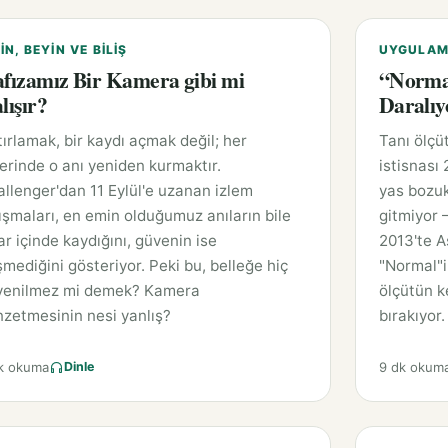
IN, BEYIN VE BILIŞ
UYGULAMA
fızamız Bir Kamera gibi mi
“Normal
lışır?
Daralı
ırlamak, bir kaydı açmak değil; her
Tanı ölçü
erinde o anı yeniden kurmaktır.
istisnası 
llenger'dan 11 Eylül'e uzanan izlem
yas bozuk
ışmaları, en emin olduğumuz anıların bile
gitmiyor 
lar içinde kaydığını, güvenin ise
2013'te As
mediğini gösteriyor. Peki bu, belleğe hiç
"Normal"in
venilmez mi demek? Kamera
ölçütün ke
zetmesinin nesi yanlış?
bırakıyor.
k okuma
9 dk okum
Dinle