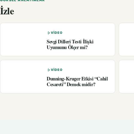
İzle
VIDEO
Sevgi Dilleri Testi İlişki
Uyumunu Ölçer mi?
VIDEO
Dunning-Kruger Etkisi “Cahil
Cesareti” Demek midir?