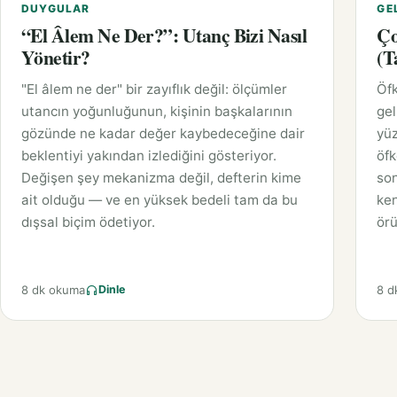
DUYGULAR
GE
“El Âlem Ne Der?”: Utanç Bizi Nasıl
Ço
Yönetir?
(T
"El âlem ne der" bir zayıflık değil: ölçümler
Öfk
utancın yoğunluğunun, kişinin başkalarının
gel
gözünde ne kadar değer kaybedeceğine dair
yüz
beklentiyi yakından izlediğini gösteriyor.
öfk
Değişen şey mekanizma değil, defterin kime
son
ait olduğu — ve en yüksek bedeli tam da bu
ken
dışsal biçim ödetiyor.
örü
8 dk okuma
8 d
Dinle