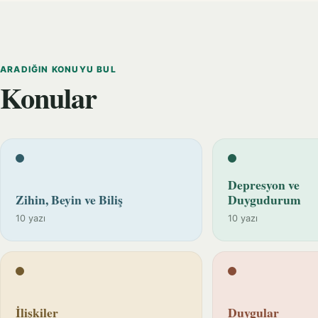
ARADIĞIN KONUYU BUL
Konular
Depresyon ve
Zihin, Beyin ve Biliş
Duygudurum
10 yazı
10 yazı
İlişkiler
Duygular