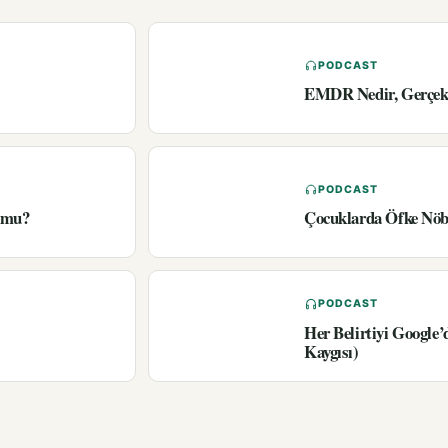
PODCAST
EMDR Nedir, Gerçekt
PODCAST
r mu?
Çocuklarda Öfke Nöbe
PODCAST
Her Belirtiyi Google
Kaygısı)