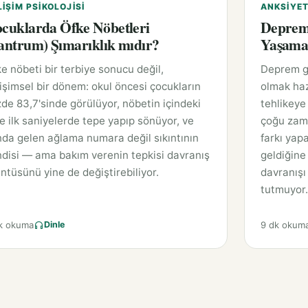
LIŞIM PSIKOLOJISI
ANKSIYET
cuklarda Öfke Nöbetleri
Deprem 
antrum) Şımarıklık mıdır?
Yaşam
e nöbeti bir terbiye sonucu değil,
Deprem ge
işimsel bir dönem: okul öncesi çocukların
olmak haz
de 83,7'sinde görülüyor, nöbetin içindeki
tehlikeye 
e ilk saniyelerde tepe yapıp sönüyor, ve
çoğu zaman
da gelen ağlama numara değil sıkıntının
farkı yapa
disi — ama bakım verenin tepkisi davranış
geldiğine
ntüsünü yine de değiştirebiliyor.
davranışı 
tutmuyor.
k okuma
9 dk okum
Dinle