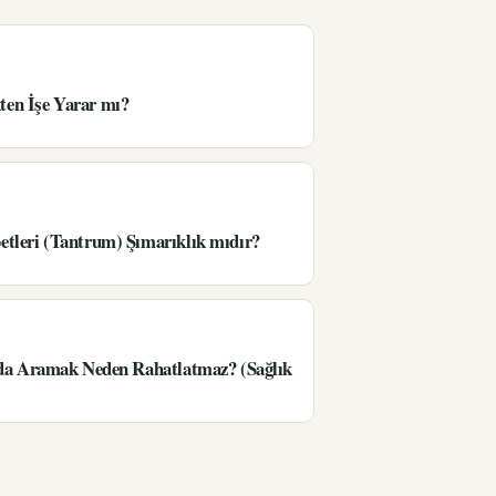
en İşe Yarar mı?
tleri (Tantrum) Şımarıklık mıdır?
’da Aramak Neden Rahatlatmaz? (Sağlık