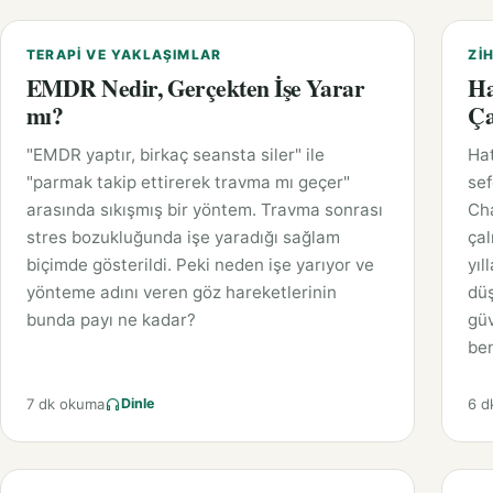
TERAPI VE YAKLAŞIMLAR
ZIH
EMDR Nedir, Gerçekten İşe Yarar
Ha
mı?
Ça
"EMDR yaptır, birkaç seansta siler" ile
Hat
"parmak takip ettirerek travma mı geçer"
sef
arasında sıkışmış bir yöntem. Travma sonrası
Cha
stres bozukluğunda işe yaradığı sağlam
çal
biçimde gösterildi. Peki neden işe yarıyor ve
yıl
yönteme adını veren göz hareketlerinin
düş
bunda payı ne kadar?
gü
ben
7 dk okuma
6 d
Dinle