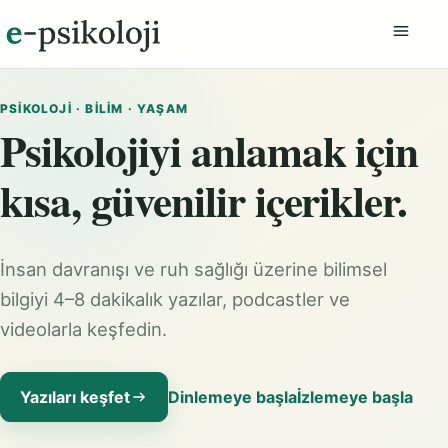
Menüyü
PSIKOLOJI · BILIM · YAŞAM
Psikolojiyi anlamak için
kısa, güvenilir içerikler.
İnsan davranışı ve ruh sağlığı üzerine bilimsel
bilgiyi 4–8 dakikalık yazılar, podcastler ve
videolarla keşfedin.
Yazıları keşfet
Dinlemeye başla
İzlemeye başla