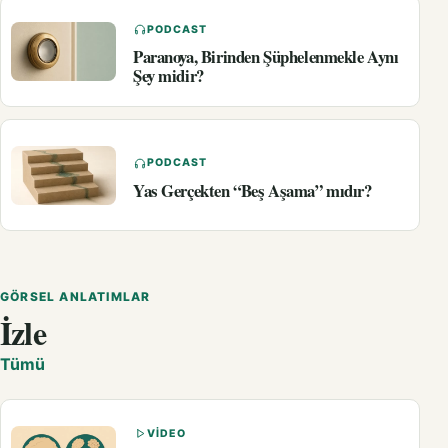
PODCAST
Paranoya, Birinden Şüphelenmekle Aynı
Şey midir?
PODCAST
Yas Gerçekten “Beş Aşama” mıdır?
GÖRSEL ANLATIMLAR
İzle
Tümü
VIDEO