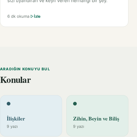
sizi uyandıran ve keyif veren herhangi bir şey.
6 dk okuma
İzle
ARADIĞIN KONUYU BUL
Konular
İlişkiler
Zihin, Beyin ve Biliş
9 yazı
9 yazı