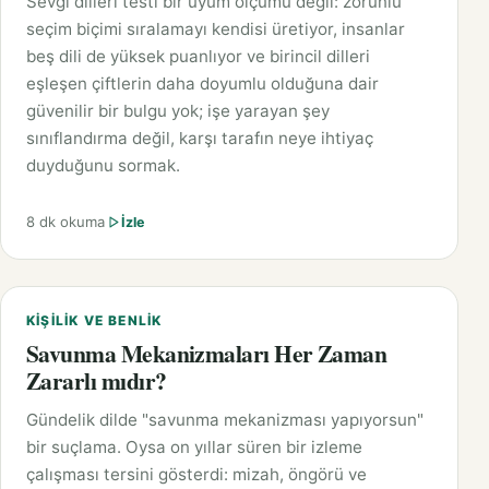
Sevgi dilleri testi bir uyum ölçümü değil: zorunlu
seçim biçimi sıralamayı kendisi üretiyor, insanlar
beş dili de yüksek puanlıyor ve birincil dilleri
eşleşen çiftlerin daha doyumlu olduğuna dair
güvenilir bir bulgu yok; işe yarayan şey
sınıflandırma değil, karşı tarafın neye ihtiyaç
duyduğunu sormak.
8 dk okuma
İzle
KIŞILIK VE BENLIK
Savunma Mekanizmaları Her Zaman
Zararlı mıdır?
Gündelik dilde "savunma mekanizması yapıyorsun"
bir suçlama. Oysa on yıllar süren bir izleme
çalışması tersini gösterdi: mizah, öngörü ve