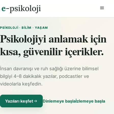
Menüyü
PSIKOLOJI · BILIM · YAŞAM
Psikolojiyi anlamak için
kısa, güvenilir içerikler.
İnsan davranışı ve ruh sağlığı üzerine bilimsel
bilgiyi 4–8 dakikalık yazılar, podcastler ve
videolarla keşfedin.
Yazıları keşfet
Dinlemeye başla
İzlemeye başla