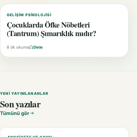
GELIŞIM PSIKOLOJISI
Çocuklarda Öfke Nöbetleri
(Tantrum) Şımarıklık mıdır?
8 dk okuma
Dinle
YENI YAYIMLANANLAR
Son yazılar
Tümünü gör