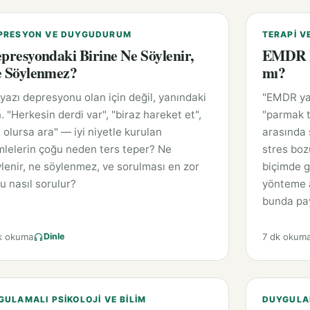
PRESYON VE DUYGUDURUM
TERAPI V
presyondaki Birine Ne Söylenir,
EMDR N
 Söylenmez?
mı?
yazı depresyonu olan için değil, yanındaki
"EMDR yap
n. "Herkesin derdi var", "biraz hareket et",
"parmak t
 olursa ara" — iyi niyetle kurulan
arasında 
lelerin çoğu neden ters teper? Ne
stres boz
lenir, ne söylenmez, ve sorulması en zor
biçimde g
u nasıl sorulur?
yönteme a
bunda pay
k okuma
7 dk okum
Dinle
GULAMALI PSIKOLOJI VE BILIM
DUYGULA