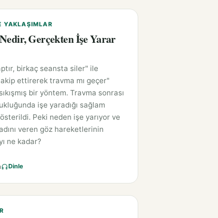
E YAKLAŞIMLAR
edir, Gerçekten İşe Yarar
tır, birkaç seansta siler" ile
akip ettirerek travma mı geçer"
sıkışmış bir yöntem. Travma sonrası
ukluğunda işe yaradığı sağlam
österildi. Peki neden işe yarıyor ve
dını veren göz hareketlerinin
ı ne kadar?
a
Dinle
R