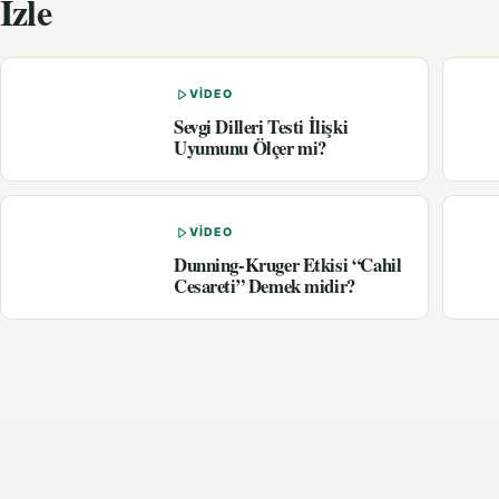
İzle
VIDEO
Sevgi Dilleri Testi İlişki
Uyumunu Ölçer mi?
VIDEO
Dunning-Kruger Etkisi “Cahil
Cesareti” Demek midir?