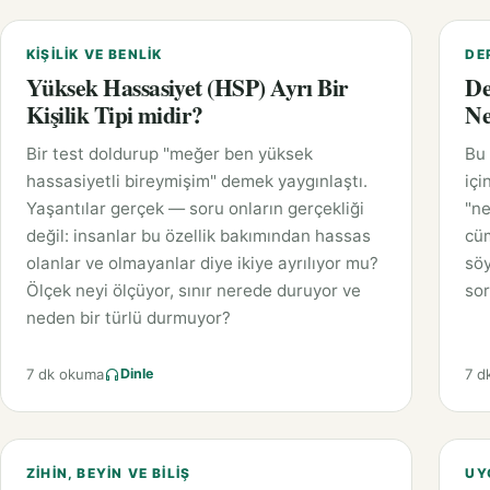
KIŞILIK VE BENLIK
DE
Yüksek Hassasiyet (HSP) Ayrı Bir
De
Kişilik Tipi midir?
Ne
Bir test doldurup "meğer ben yüksek
Bu 
hassasiyetli bireymişim" demek yaygınlaştı.
içi
Yaşantılar gerçek — soru onların gerçekliği
"ne
değil: insanlar bu özellik bakımından hassas
cüm
olanlar ve olmayanlar diye ikiye ayrılıyor mu?
söy
Ölçek neyi ölçüyor, sınır nerede duruyor ve
sor
neden bir türlü durmuyor?
7 dk okuma
7 d
Dinle
ZIHIN, BEYIN VE BILIŞ
UY