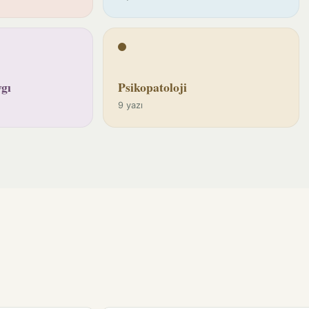
gı
Psikopatoloji
9 yazı