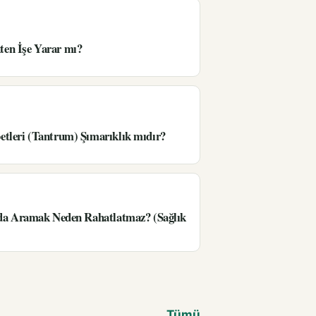
en İşe Yarar mı?
tleri (Tantrum) Şımarıklık mıdır?
’da Aramak Neden Rahatlatmaz? (Sağlık
Tümü