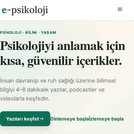
Menüyü
PSIKOLOJI · BILIM · YAŞAM
Psikolojiyi anlamak için
kısa, güvenilir içerikler.
İnsan davranışı ve ruh sağlığı üzerine bilimsel
bilgiyi 4–8 dakikalık yazılar, podcastler ve
videolarla keşfedin.
Yazıları keşfet
Dinlemeye başla
İzlemeye başla