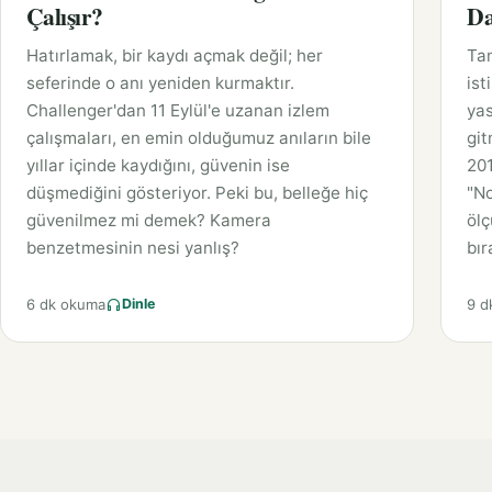
Çalışır?
Da
Hatırlamak, bir kaydı açmak değil; her
Tan
seferinde o anı yeniden kurmaktır.
ist
Challenger'dan 11 Eylül'e uzanan izlem
yas
çalışmaları, en emin olduğumuz anıların bile
git
yıllar içinde kaydığını, güvenin ise
201
düşmediğini gösteriyor. Peki bu, belleğe hiç
"No
güvenilmez mi demek? Kamera
ölç
benzetmesinin nesi yanlış?
bır
6 dk okuma
9 d
Dinle