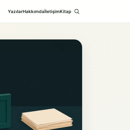
Yazılar
Hakkımda
İletişim
Kitap
Aramayı aç