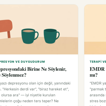
PRESYON VE DUYGUDURUM
TERAPI V
presyondaki Birine Ne Söylenir,
EMDR N
 Söylenmez?
mı?
yazı depresyonu olan için değil, yanındaki
"EMDR yap
n. "Herkesin derdi var", "biraz hareket et",
"parmak t
 olursa ara" — iyi niyetle kurulan
arasında 
lelerin çoğu neden ters teper? Ne
stres boz