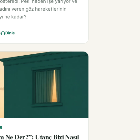
österildi. Peki neden işe yarıyor ve
dını veren göz hareketlerinin
ı ne kadar?
a
Dinle
R
m Ne Der?”: Utanç Bizi Nasıl