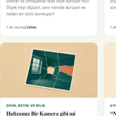
olanlar ve olmayanlar diye ikiye ayrılıyor mu?
söy
Ölçek neyi ölçüyor, sınır nerede duruyor ve
sor
neden bir türlü durmuyor?
7 dk okuma
7 d
Dinle
ZIHIN, BEYIN VE BILIŞ
UY
Hafızamız Bir Kamera gibi mi
“N