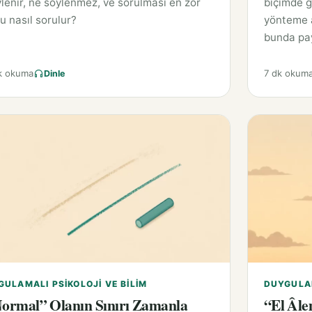
lenir, ne söylenmez, ve sorulması en zor
biçimde g
u nasıl sorulur?
yönteme a
bunda pay
k okuma
7 dk okum
Dinle
GULAMALI PSIKOLOJI VE BILIM
DUYGULA
ormal” Olanın Sınırı Zamanla
“El Âle