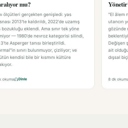
ralıyor mu?
Yönetir
ı ölçütleri gerçekten genişledi: yas
"El âlem n
isnası 2013'te kaldırıldı, 2022'de uzamış
utancın y
 bozukluğu eklendi. Ama sınır tek yöne
gözünde 
miyor — 1980'de nevroz kategorisi silindi,
beklentiyi
3'te Asperger tanısı birleştirildi.
Değişen ş
rmal"in sınırı bulunmuyor, çiziliyor; ve
ait olduğ
ütün kendisi bile bir kısmını kültüre
dışsal biç
akıyor.
k okuma
8 dk okum
Dinle