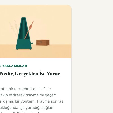
E YAKLAŞIMLAR
edir, Gerçekten İşe Yarar
tır, birkaç seansta siler" ile
akip ettirerek travma mı geçer"
sıkışmış bir yöntem. Travma sonrası
ukluğunda işe yaradığı sağlam