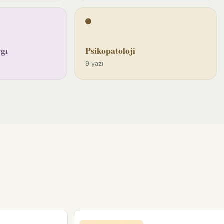
gı
Psikopatoloji
9 yazı