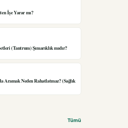
en İşe Yarar mı?
tleri (Tantrum) Şımarıklık mıdır?
’da Aramak Neden Rahatlatmaz? (Sağlık
Tümü