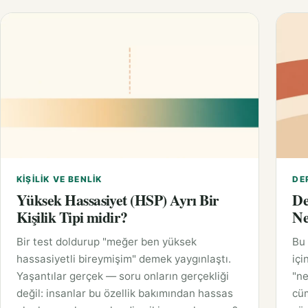
KIŞILIK VE BENLIK
DE
Yüksek Hassasiyet (HSP) Ayrı Bir
De
Kişilik Tipi midir?
Ne
Bir test doldurup "meğer ben yüksek
Bu 
hassasiyetli bireymişim" demek yaygınlaştı.
içi
Yaşantılar gerçek — soru onların gerçekliği
"ne
değil: insanlar bu özellik bakımından hassas
cüm