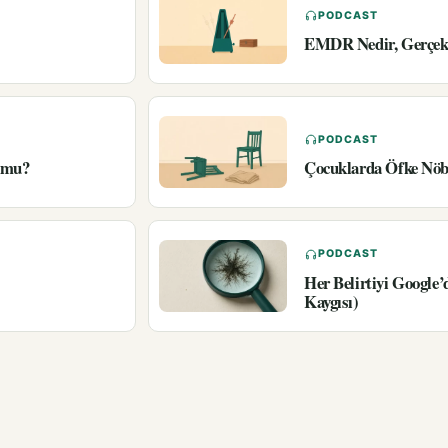
PODCAST
EMDR Nedir, Gerçekt
PODCAST
r mu?
Çocuklarda Öfke Nöbe
PODCAST
Her Belirtiyi Google
Kaygısı)