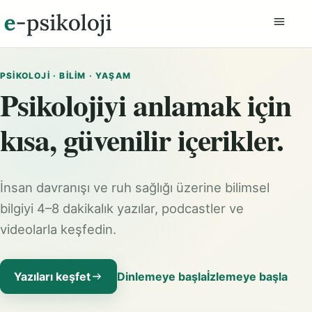
Menüyü
PSIKOLOJI · BILIM · YAŞAM
Psikolojiyi anlamak için
kısa, güvenilir içerikler.
İnsan davranışı ve ruh sağlığı üzerine bilimsel
bilgiyi 4–8 dakikalık yazılar, podcastler ve
videolarla keşfedin.
Yazıları keşfet
Dinlemeye başla
İzlemeye başla