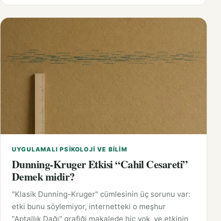
UYGULAMALI PSIKOLOJI VE BILIM
Dunning-Kruger Etkisi “Cahil Cesareti”
Demek midir?
"Klasik Dunning-Kruger" cümlesinin üç sorunu var:
etki bunu söylemiyor, internetteki o meşhur
"Aptallık Dağı" grafiği makalede hiç yok, ve etkinin