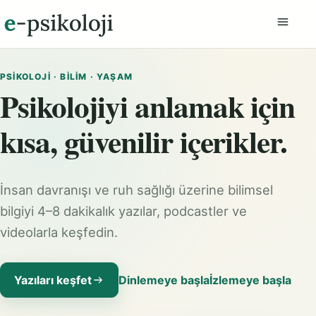
Menüyü
PSIKOLOJI · BILIM · YAŞAM
Psikolojiyi anlamak için
kısa, güvenilir içerikler.
İnsan davranışı ve ruh sağlığı üzerine bilimsel
bilgiyi 4–8 dakikalık yazılar, podcastler ve
videolarla keşfedin.
Yazıları keşfet
Dinlemeye başla
İzlemeye başla