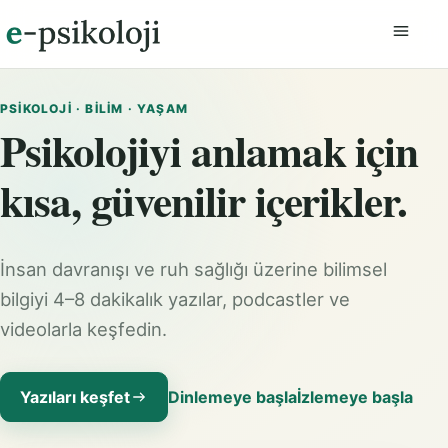
Menüyü
PSIKOLOJI · BILIM · YAŞAM
Psikolojiyi anlamak için
kısa, güvenilir içerikler.
İnsan davranışı ve ruh sağlığı üzerine bilimsel
bilgiyi 4–8 dakikalık yazılar, podcastler ve
videolarla keşfedin.
Yazıları keşfet
Dinlemeye başla
İzlemeye başla