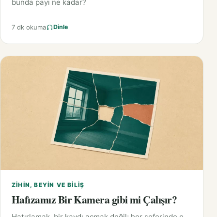
bunda payı ne kadar?
7 dk okuma
Dinle
ZIHIN, BEYIN VE BILIŞ
Hafızamız Bir Kamera gibi mi Çalışır?
Hatırlamak, bir kaydı açmak değil; her seferinde o