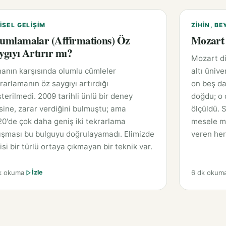
ISEL GELIŞIM
ZIHIN, BE
umlamalar (Affirmations) Öz
Mozart 
ygıyı Artırır mı?
Mozart di
anın karşısında olumlu cümleler
altı ünive
rarlamanın öz saygıyı artırdığı
on beş da
terilmedi. 2009 tarihli ünlü bir deney
doğdu; o 
sine, zarar verdiğini bulmuştu; ama
ölçüldü. 
0'de çok daha geniş iki tekrarlama
mesele mü
ışması bu bulguyu doğrulayamadı. Elimizde
veren her
isi bir türlü ortaya çıkmayan bir teknik var.
k okuma
6 dk okum
İzle