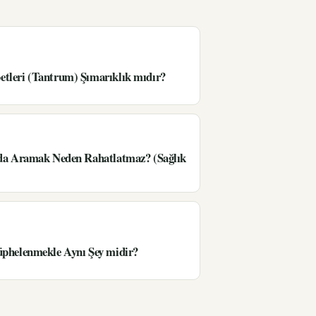
tleri (Tantrum) Şımarıklık mıdır?
’da Aramak Neden Rahatlatmaz? (Sağlık
üphelenmekle Aynı Şey midir?