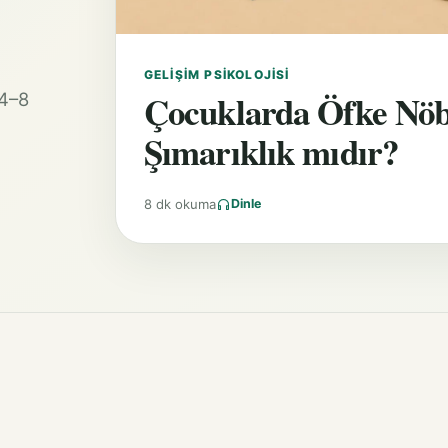
GELIŞIM PSIKOLOJISI
Çocuklarda Öfke Nöb
 4–8
Şımarıklık mıdır?
8 dk okuma
Dinle