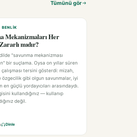
Tümünü gör
E BENLIK
a Mekanizmaları Her
ararlı mıdır?
 dilde "savunma mekanizması
n" bir suçlama. Oysa on yıllar süren
 çalışması tersini gösterdi: mizah,
 özgecilik gibi olgun savunmalar, iyi
ın en güçlü yordayıcıları arasındaydı.
isini kullandığınız — kullanıp
ığınız değil.
a
Dinle