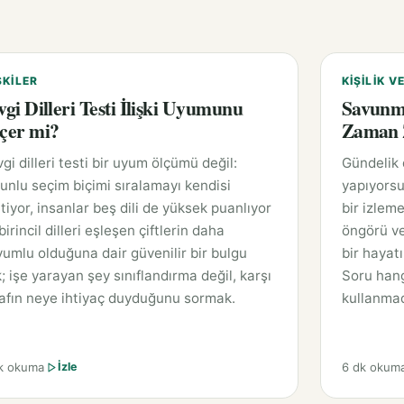
ŞKILER
KIŞILIK V
vgi Dilleri Testi İlişki Uyumunu
Savunm
çer mi?
Zaman Z
gi dilleri testi bir uyum ölçümü değil:
Gündelik
unlu seçim biçimi sıralamayı kendisi
yapıyorsu
tiyor, insanlar beş dili de yüksek puanlıyor
bir izleme
birincil dilleri eşleşen çiftlerin daha
öngörü ve
umlu olduğuna dair güvenilir bir bulgu
bir hayat
; işe yarayan şey sınıflandırma değil, karşı
Soru hang
afın neye ihtiyaç duyduğunu sormak.
kullanmad
k okuma
6 dk okum
İzle