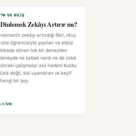
YIN VE BILIŞ
Dinlemek Zekâyı Artırır mı?
nlemenin zekâyı artırdığı fikri, otuz
rsite öğrencisiyle yapılan ve etkisi
kikada sönen tek bir deneyden
deneyde ne bebek vardı ne de zekâ
Sonraki çalışmalar asıl nedeni buldu:
zik değil, sizi uyandıran ve keyif
hangi bir şey.
a
İzle