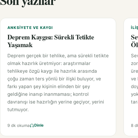
Son yazılar
ANKSIYETE VE KAYGI
İLI
Deprem Kaygısı: Sürekli Tetikte
Se
Yaşamak
Öl
Deprem gerçek bir tehlike, ama sürekli tetikte
Sev
olmak hazırlık üretmiyor: araştırmalar
zor
tehlikeye özgü kaygı ile hazırlık arasında
üre
çoğu zaman ters yönlü bir ilişki buluyor, ve
ve 
farkı yapan şey kişinin elinden bir şey
doy
geldiğine inanıp inanmaması; kontrol
yok
davranışı ise hazırlığın yerine geçiyor, yerini
tar
tutmuyor.
9 dk okuma
8 d
Dinle