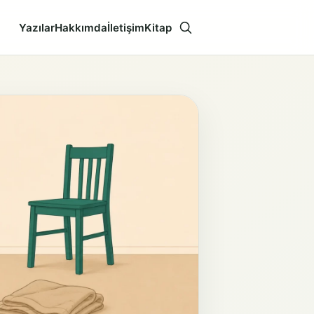
Yazılar
Hakkımda
İletişim
Kitap
Aramayı aç