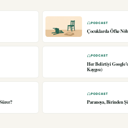
PODCAST
Çocuklarda Öfke Nöbe
PODCAST
Her Belirtiyi Google
Kaygısı)
PODCAST
 Sürer?
Paranoya, Birinden Ş