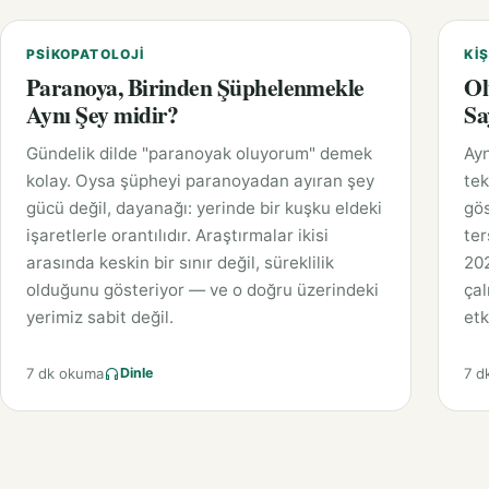
PSIKOPATOLOJI
KIŞ
Paranoya, Birinden Şüphelenmekle
Ol
Aynı Şey midir?
Sa
Gündelik dilde "paranoyak oluyorum" demek
Ayn
kolay. Oysa şüpheyi paranoyadan ayıran şey
tek
gücü değil, dayanağı: yerinde bir kuşku eldeki
gös
işaretlerle orantılıdır. Araştırmalar ikisi
ter
arasında keskin bir sınır değil, süreklilik
202
olduğunu gösteriyor — ve o doğru üzerindeki
çal
yerimiz sabit değil.
etk
7 dk okuma
7 d
Dinle