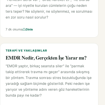
ara" — iyi niyetle kurulan cümlelerin çoğu neden
ters teper? Ne söylenir, ne söylenmez, ve sorulması
en zor soru nasıl sorulur?
7 dk okuma
Dinle
TERAPI VE YAKLAŞIMLAR
EMDR Nedir, Gerçekten İşe Yarar mı?
"EMDR yaptır, birkaç seansta siler" ile "parmak
takip ettirerek travma mı geçer" arasında sıkışmış
bir yöntem. Travma sonrası stres bozukluğunda işe
yaradığı sağlam biçimde gösterildi. Peki neden işe
yarıyor ve yönteme adını veren göz hareketlerinin
bunda payı ne kadar?