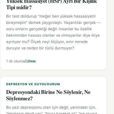
Yüksek Hassasiyet (HSP) Ayrı Bir Kişilik
Tipi midir?
Bir test doldurup "meğer ben yüksek hassasiyetli
bireymişim" demek yaygınlaştı. Yaşantılar gerçek —
soru onların gerçekliği değil: insanlar bu özellik
bakımından hassas olanlar ve olmayanlar diye ikiye
ayrılıyor mu? Ölçek neyi ölçüyor, sınır nerede
duruyor ve neden bir türlü durmuyor?
7 dk okuma
Dinle
DEPRESYON VE DUYGUDURUM
Depresyondaki Birine Ne Söylenir, Ne
Söylenmez?
Bu yazı depresyonu olan için değil, yanındaki için.
"Herkesin derdi var", "biraz hareket et", "ne olursa