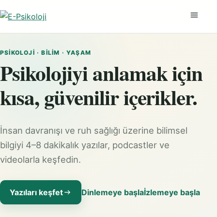
Menüyü
PSIKOLOJI · BILIM · YAŞAM
Psikolojiyi anlamak için
kısa, güvenilir içerikler.
İnsan davranışı ve ruh sağlığı üzerine bilimsel
bilgiyi 4–8 dakikalık yazılar, podcastler ve
videolarla keşfedin.
Yazıları keşfet
Dinlemeye başla
İzlemeye başla