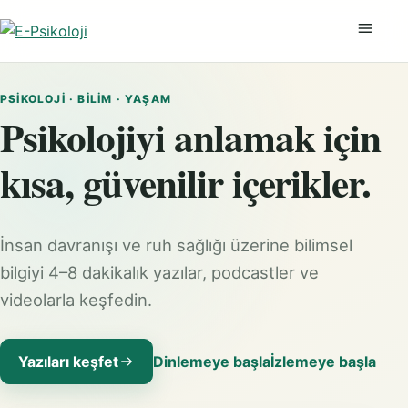
Menüyü
PSIKOLOJI · BILIM · YAŞAM
Psikolojiyi anlamak için
kısa, güvenilir içerikler.
İnsan davranışı ve ruh sağlığı üzerine bilimsel
bilgiyi 4–8 dakikalık yazılar, podcastler ve
videolarla keşfedin.
Yazıları keşfet
Dinlemeye başla
İzlemeye başla