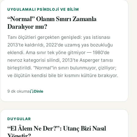
UYGULAMALI PSIKOLOJI VE BILIM
“Normal” Olanın Sınırı Zamanla
Daralıyor mu?
Tanı ölçütleri gerçekten genişledi: yas istisnası
2013'te kaldırıldı, 2022'de uzamış yas bozukluğu
eklendi. Ama sınır tek yöne gitmiyor — 1980'de
nevroz kategorisi silindi, 2013'te Asperger tanısı
birleştirildi. "Normal"in sınırı bulunmuyor, çiziliyor;
ve ölçütün kendisi bile bir kısmını kültüre bırakıyor.
9 dk okuma
Dinle
DUYGULAR
“El Âlem Ne Der?”: Utanç Bizi Nasıl
Yönetir?