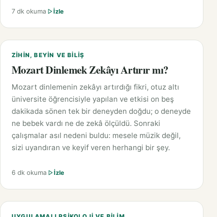
7 dk okuma
İzle
ZIHIN, BEYIN VE BILIŞ
Mozart Dinlemek Zekâyı Artırır mı?
Mozart dinlemenin zekâyı artırdığı fikri, otuz altı
üniversite öğrencisiyle yapılan ve etkisi on beş
dakikada sönen tek bir deneyden doğdu; o deneyde
ne bebek vardı ne de zekâ ölçüldü. Sonraki
çalışmalar asıl nedeni buldu: mesele müzik değil,
sizi uyandıran ve keyif veren herhangi bir şey.
6 dk okuma
İzle
UYGULAMALI PSIKOLOJI VE BILIM