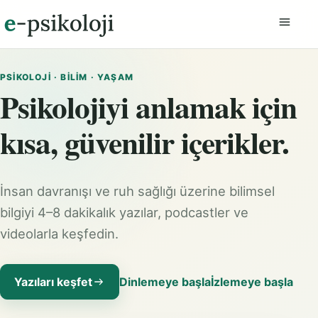
Menüyü
PSIKOLOJI · BILIM · YAŞAM
Psikolojiyi anlamak için
kısa, güvenilir içerikler.
İnsan davranışı ve ruh sağlığı üzerine bilimsel
bilgiyi 4–8 dakikalık yazılar, podcastler ve
videolarla keşfedin.
Yazıları keşfet
Dinlemeye başla
İzlemeye başla