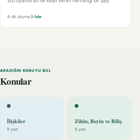
sizi uyandıran ve keyif veren herhangi bir şey.
6 dk okuma
İzle
ARADIĞIN KONUYU BUL
Konular
İlişkiler
Zihin, Beyin ve Biliş
9 yazı
9 yazı