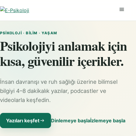
Menüyü
PSIKOLOJI · BILIM · YAŞAM
Psikolojiyi anlamak için
kısa, güvenilir içerikler.
İnsan davranışı ve ruh sağlığı üzerine bilimsel
bilgiyi 4–8 dakikalık yazılar, podcastler ve
videolarla keşfedin.
Yazıları keşfet
Dinlemeye başla
İzlemeye başla