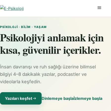
Menüyü
PSIKOLOJI · BILIM · YAŞAM
Psikolojiyi anlamak için
kısa, güvenilir içerikler.
İnsan davranışı ve ruh sağlığı üzerine bilimsel
bilgiyi 4–8 dakikalık yazılar, podcastler ve
videolarla keşfedin.
Yazıları keşfet
Dinlemeye başla
İzlemeye başla