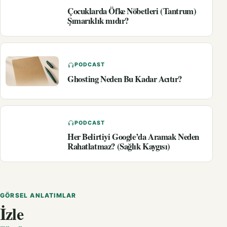
Çocuklarda Öfke Nöbetleri (Tantrum)
Şımarıklık mıdır?
PODCAST
Ghosting Neden Bu Kadar Acıtır?
PODCAST
Her Belirtiyi Google’da Aramak Neden
Rahatlatmaz? (Sağlık Kaygısı)
GÖRSEL ANLATIMLAR
İzle