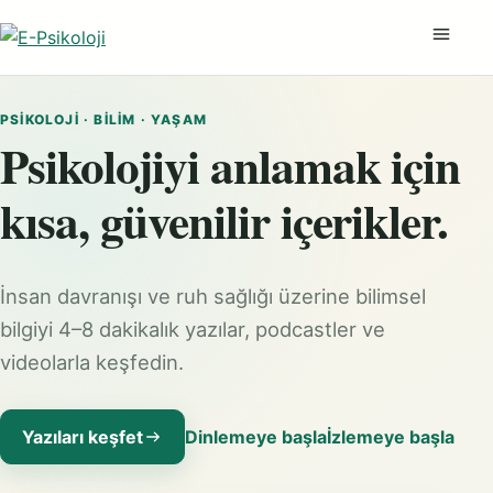
Menüyü
PSIKOLOJI · BILIM · YAŞAM
Psikolojiyi anlamak için
kısa, güvenilir içerikler.
İnsan davranışı ve ruh sağlığı üzerine bilimsel
bilgiyi 4–8 dakikalık yazılar, podcastler ve
videolarla keşfedin.
Yazıları keşfet
Dinlemeye başla
İzlemeye başla