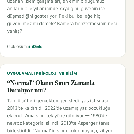
uzanan izlem çalışmaları, en emin olduğumuz
anıların bile yıllar içinde kaydığını, güvenin ise
düşmediğini gösteriyor. Peki bu, belleğe hiç
güvenilmez mi demek? Kamera benzetmesinin nesi
yanlış?
6 dk okuma
Dinle
UYGULAMALI PSIKOLOJI VE BILIM
“Normal” Olanın Sınırı Zamanla
Daralıyor mu?
Tanı ölçütleri gerçekten genişledi: yas istisnası
2013'te kaldırıldı, 2022'de uzamış yas bozukluğu
eklendi. Ama sınır tek yöne gitmiyor — 1980'de
nevroz kategorisi silindi, 2013'te Asperger tanısı
birleştirildi. "Normal"in sınırı bulunmuyor, çiziliyor;