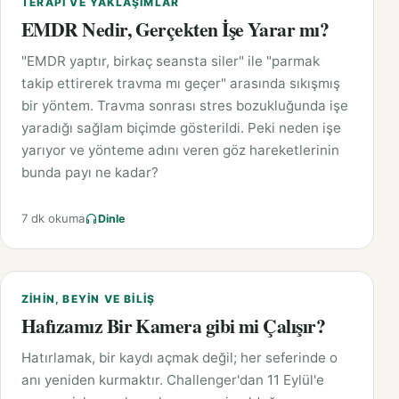
TERAPI VE YAKLAŞIMLAR
EMDR Nedir, Gerçekten İşe Yarar mı?
"EMDR yaptır, birkaç seansta siler" ile "parmak
takip ettirerek travma mı geçer" arasında sıkışmış
bir yöntem. Travma sonrası stres bozukluğunda işe
yaradığı sağlam biçimde gösterildi. Peki neden işe
yarıyor ve yönteme adını veren göz hareketlerinin
bunda payı ne kadar?
7 dk okuma
Dinle
ZIHIN, BEYIN VE BILIŞ
Hafızamız Bir Kamera gibi mi Çalışır?
Hatırlamak, bir kaydı açmak değil; her seferinde o
anı yeniden kurmaktır. Challenger'dan 11 Eylül'e