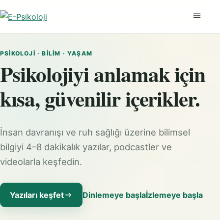
Menüyü
PSIKOLOJI · BILIM · YAŞAM
Psikolojiyi anlamak için
kısa, güvenilir içerikler.
İnsan davranışı ve ruh sağlığı üzerine bilimsel
bilgiyi 4–8 dakikalık yazılar, podcastler ve
videolarla keşfedin.
Yazıları keşfet
Dinlemeye başla
İzlemeye başla