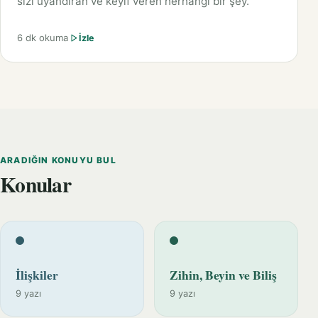
sizi uyandıran ve keyif veren herhangi bir şey.
6 dk okuma
İzle
ARADIĞIN KONUYU BUL
Konular
İlişkiler
Zihin, Beyin ve Biliş
9 yazı
9 yazı