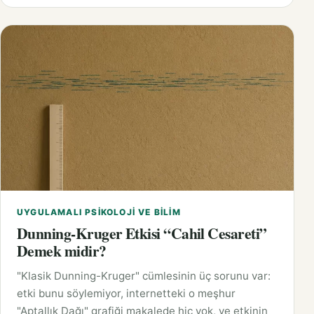
UYGULAMALI PSIKOLOJI VE BILIM
Dunning-Kruger Etkisi “Cahil Cesareti”
Demek midir?
"Klasik Dunning-Kruger" cümlesinin üç sorunu var:
etki bunu söylemiyor, internetteki o meşhur
"Aptallık Dağı" grafiği makalede hiç yok, ve etkinin