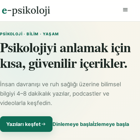
Menüyü
PSIKOLOJI · BILIM · YAŞAM
Psikolojiyi anlamak için
kısa, güvenilir içerikler.
İnsan davranışı ve ruh sağlığı üzerine bilimsel
bilgiyi 4–8 dakikalık yazılar, podcastler ve
videolarla keşfedin.
Yazıları keşfet
Dinlemeye başla
İzlemeye başla