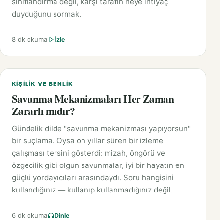
sınıflandırma değil, karşı tarafın neye ihtiyaç
duyduğunu sormak.
8 dk okuma
İzle
KIŞILIK VE BENLIK
Savunma Mekanizmaları Her Zaman
Zararlı mıdır?
Gündelik dilde "savunma mekanizması yapıyorsun"
bir suçlama. Oysa on yıllar süren bir izleme
çalışması tersini gösterdi: mizah, öngörü ve
özgecilik gibi olgun savunmalar, iyi bir hayatın en
güçlü yordayıcıları arasındaydı. Soru hangisini
kullandığınız — kullanıp kullanmadığınız değil.
6 dk okuma
Dinle