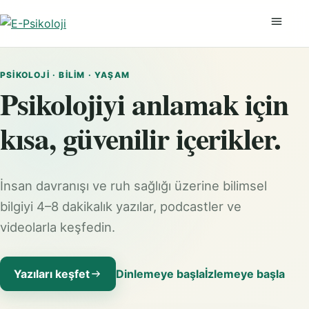
Menüyü
PSIKOLOJI · BILIM · YAŞAM
Psikolojiyi anlamak için
kısa, güvenilir içerikler.
İnsan davranışı ve ruh sağlığı üzerine bilimsel
bilgiyi 4–8 dakikalık yazılar, podcastler ve
videolarla keşfedin.
Yazıları keşfet
Dinlemeye başla
İzlemeye başla