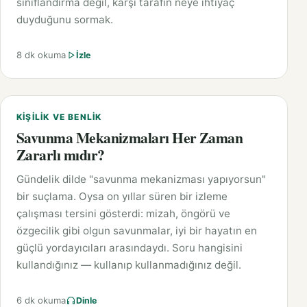
sınıflandırma değil, karşı tarafın neye ihtiyaç
duyduğunu sormak.
8 dk okuma
İzle
KIŞILIK VE BENLIK
Savunma Mekanizmaları Her Zaman
Zararlı mıdır?
Gündelik dilde "savunma mekanizması yapıyorsun"
bir suçlama. Oysa on yıllar süren bir izleme
çalışması tersini gösterdi: mizah, öngörü ve
özgecilik gibi olgun savunmalar, iyi bir hayatın en
güçlü yordayıcıları arasındaydı. Soru hangisini
kullandığınız — kullanıp kullanmadığınız değil.
6 dk okuma
Dinle