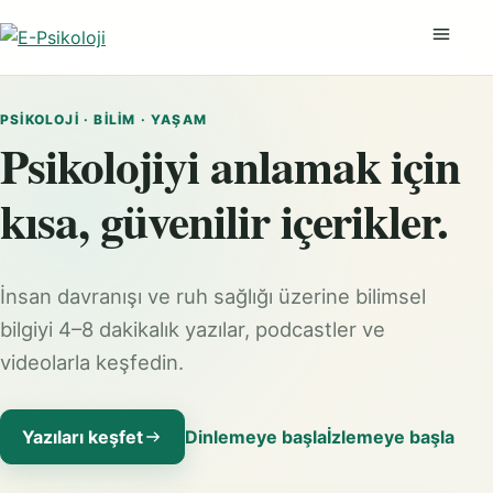
Menüyü
PSIKOLOJI · BILIM · YAŞAM
Psikolojiyi anlamak için
kısa, güvenilir içerikler.
İnsan davranışı ve ruh sağlığı üzerine bilimsel
bilgiyi 4–8 dakikalık yazılar, podcastler ve
videolarla keşfedin.
Yazıları keşfet
Dinlemeye başla
İzlemeye başla