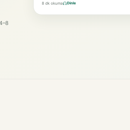
8 dk okuma
Dinle
 4–8