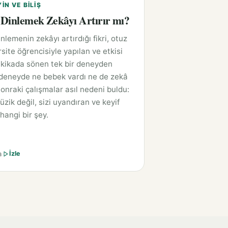
YIN VE BILIŞ
Dinlemek Zekâyı Artırır mı?
nlemenin zekâyı artırdığı fikri, otuz
rsite öğrencisiyle yapılan ve etkisi
kikada sönen tek bir deneyden
deneyde ne bebek vardı ne de zekâ
Sonraki çalışmalar asıl nedeni buldu:
zik değil, sizi uyandıran ve keyif
hangi bir şey.
a
İzle