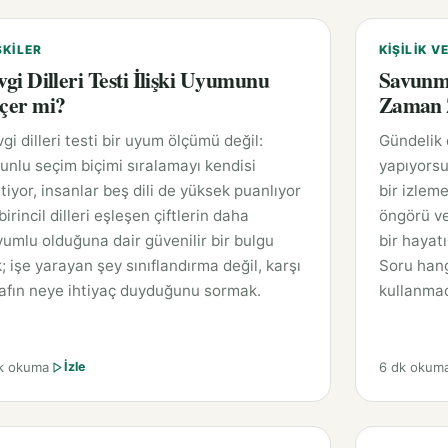
ŞKILER
KIŞILIK V
vgi Dilleri Testi İlişki Uyumunu
Savunm
çer mi?
Zaman Z
gi dilleri testi bir uyum ölçümü değil:
Gündelik
unlu seçim biçimi sıralamayı kendisi
yapıyorsu
tiyor, insanlar beş dili de yüksek puanlıyor
bir izleme
birincil dilleri eşleşen çiftlerin daha
öngörü ve
umlu olduğuna dair güvenilir bir bulgu
bir hayat
; işe yarayan şey sınıflandırma değil, karşı
Soru hang
afın neye ihtiyaç duyduğunu sormak.
kullanmad
k okuma
6 dk okum
İzle