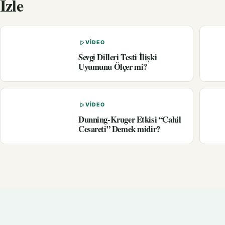
İzle
VIDEO
Sevgi Dilleri Testi İlişki
Uyumunu Ölçer mi?
VIDEO
Dunning-Kruger Etkisi “Cahil
Cesareti” Demek midir?