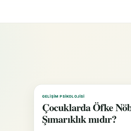
GELIŞIM PSIKOLOJISI
Çocuklarda Öfke Nöb
Şımarıklık mıdır?