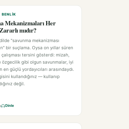
E BENLIK
a Mekanizmaları Her
ararlı mıdır?
 dilde "savunma mekanizması
n" bir suçlama. Oysa on yıllar süren
 çalışması tersini gösterdi: mizah,
 özgecilik gibi olgun savunmalar, iyi
ın en güçlü yordayıcıları arasındaydı.
isini kullandığınız — kullanıp
ığınız değil.
a
Dinle