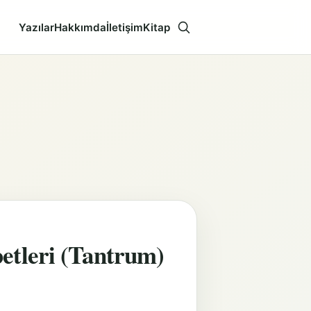
Yazılar
Hakkımda
İletişim
Kitap
Aramayı aç
etleri (Tantrum)