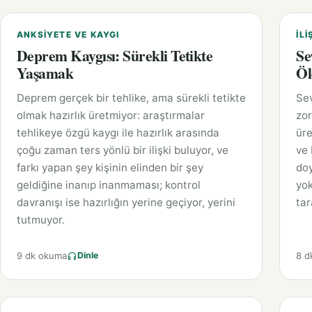
ANKSIYETE VE KAYGI
İLI
Deprem Kaygısı: Sürekli Tetikte
Se
Yaşamak
Öl
Deprem gerçek bir tehlike, ama sürekli tetikte
Sev
olmak hazırlık üretmiyor: araştırmalar
zor
tehlikeye özgü kaygı ile hazırlık arasında
üre
çoğu zaman ters yönlü bir ilişki buluyor, ve
ve 
farkı yapan şey kişinin elinden bir şey
doy
geldiğine inanıp inanmaması; kontrol
yok
davranışı ise hazırlığın yerine geçiyor, yerini
tar
tutmuyor.
9 dk okuma
8 d
Dinle