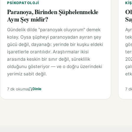
PSIKOPATOLOJI
KIŞ
Paranoya, Birinden Şüphelenmekle
Ol
Aynı Şey midir?
Sa
Gündelik dilde "paranoyak oluyorum" demek
Ayn
kolay. Oysa şüpheyi paranoyadan ayıran şey
tek
gücü değil, dayanağı: yerinde bir kuşku eldeki
gös
işaretlerle orantılıdır. Araştırmalar ikisi
ter
arasında keskin bir sınır değil, süreklilik
202
olduğunu gösteriyor — ve o doğru üzerindeki
çal
yerimiz sabit değil.
etk
7 dk okuma
7 d
Dinle