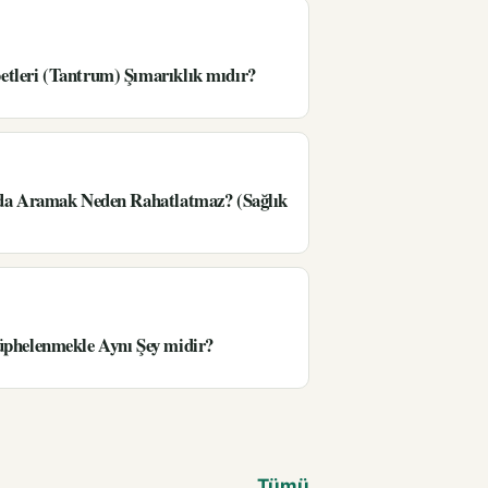
tleri (Tantrum) Şımarıklık mıdır?
’da Aramak Neden Rahatlatmaz? (Sağlık
üphelenmekle Aynı Şey midir?
Tümü