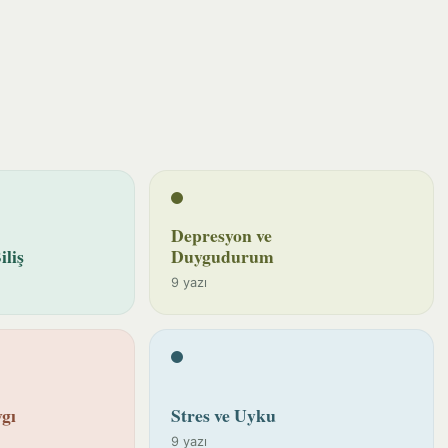
Depresyon ve
iliş
Duygudurum
9 yazı
gı
Stres ve Uyku
9 yazı