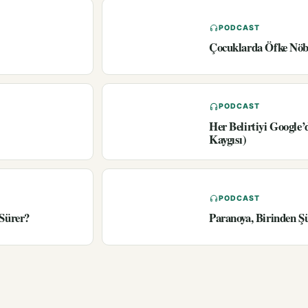
PODCAST
Çocuklarda Öfke Nöbe
PODCAST
Her Belirtiyi Google
Kaygısı)
PODCAST
 Sürer?
Paranoya, Birinden Ş