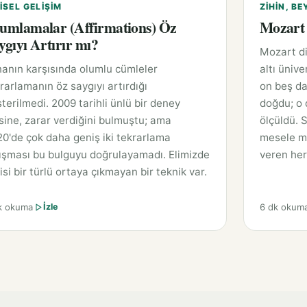
ISEL GELIŞIM
ZIHIN, BE
umlamalar (Affirmations) Öz
Mozart 
ygıyı Artırır mı?
Mozart di
anın karşısında olumlu cümleler
altı ünive
rarlamanın öz saygıyı artırdığı
on beş da
terilmedi. 2009 tarihli ünlü bir deney
doğdu; o 
sine, zarar verdiğini bulmuştu; ama
ölçüldü. 
0'de çok daha geniş iki tekrarlama
mesele mü
ışması bu bulguyu doğrulayamadı. Elimizde
veren her
isi bir türlü ortaya çıkmayan bir teknik var.
k okuma
6 dk okum
İzle