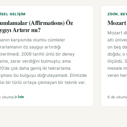
ISEL GELIŞIM
ZIHIN, BE
umlamalar (Affirmations) Öz
Mozart 
ygıyı Artırır mı?
Mozart di
anın karşısında olumlu cümleler
altı ünive
rarlamanın öz saygıyı artırdığı
on beş da
terilmedi. 2009 tarihli ünlü bir deney
doğdu; o 
sine, zarar verdiğini bulmuştu; ama
ölçüldü. 
0'de çok daha geniş iki tekrarlama
mesele mü
ışması bu bulguyu doğrulayamadı. Elimizde
veren her
isi bir türlü ortaya çıkmayan bir teknik var.
k okuma
6 dk okum
İzle