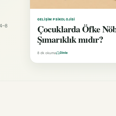
GELIŞIM PSIKOLOJISI
Çocuklarda Öfke Nöb
 4–8
Şımarıklık mıdır?
8 dk okuma
Dinle