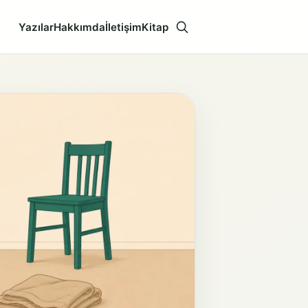
Yazılar
Hakkımda
İletişim
Kitap
Aramayı aç