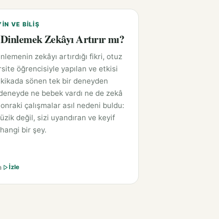
YIN VE BILIŞ
Dinlemek Zekâyı Artırır mı?
nlemenin zekâyı artırdığı fikri, otuz
rsite öğrencisiyle yapılan ve etkisi
kikada sönen tek bir deneyden
deneyde ne bebek vardı ne de zekâ
Sonraki çalışmalar asıl nedeni buldu:
zik değil, sizi uyandıran ve keyif
hangi bir şey.
a
İzle