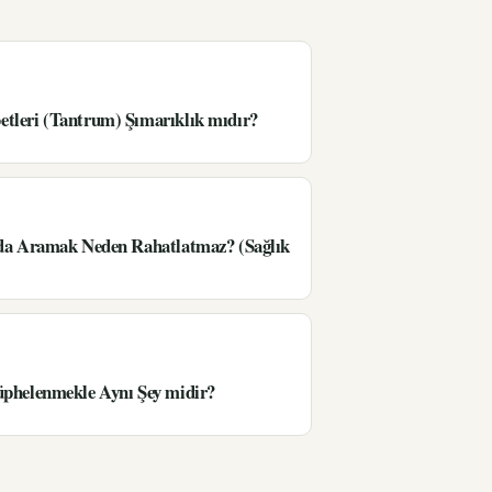
tleri (Tantrum) Şımarıklık mıdır?
’da Aramak Neden Rahatlatmaz? (Sağlık
üphelenmekle Aynı Şey midir?