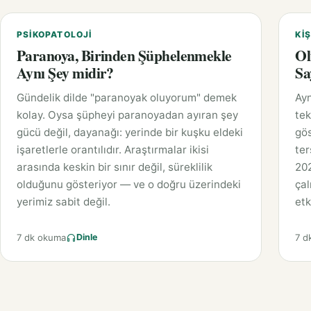
PSIKOPATOLOJI
KIŞ
Paranoya, Birinden Şüphelenmekle
Ol
Aynı Şey midir?
Sa
Gündelik dilde "paranoyak oluyorum" demek
Ayn
kolay. Oysa şüpheyi paranoyadan ayıran şey
tek
gücü değil, dayanağı: yerinde bir kuşku eldeki
gös
işaretlerle orantılıdır. Araştırmalar ikisi
ter
arasında keskin bir sınır değil, süreklilik
202
olduğunu gösteriyor — ve o doğru üzerindeki
çal
yerimiz sabit değil.
etk
7 dk okuma
7 d
Dinle