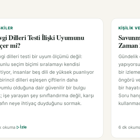
ŞKILER
KIŞILIK V
vgi Dilleri Testi İlişki Uyumunu
Savunm
çer mi?
Zaman Z
gi dilleri testi bir uyum ölçümü değil:
Gündelik
unlu seçim biçimi sıralamayı kendisi
yapıyorsu
tiyor, insanlar beş dili de yüksek puanlıyor
bir izleme
birincil dilleri eşleşen çiftlerin daha
öngörü ve
umlu olduğuna dair güvenilir bir bulgu
bir hayat
; işe yarayan şey sınıflandırma değil, karşı
Soru hang
afın neye ihtiyaç duyduğunu sormak.
kullanmad
k okuma
6 dk okum
İzle