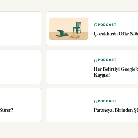
PODCAST
Çocuklarda Öfke Nöbe
PODCAST
Her Belirtiyi Google
Kaygısı)
PODCAST
 Sürer?
Paranoya, Birinden Ş