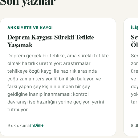
Son yazılar
ANKSIYETE VE KAYGI
İLI
Deprem Kaygısı: Sürekli Tetikte
Se
Yaşamak
Öl
Deprem gerçek bir tehlike, ama sürekli tetikte
Sev
olmak hazırlık üretmiyor: araştırmalar
zor
tehlikeye özgü kaygı ile hazırlık arasında
üre
çoğu zaman ters yönlü bir ilişki buluyor, ve
ve 
farkı yapan şey kişinin elinden bir şey
doy
geldiğine inanıp inanmaması; kontrol
yok
davranışı ise hazırlığın yerine geçiyor, yerini
tar
tutmuyor.
9 dk okuma
8 d
Dinle