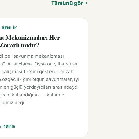
Tümünü gör
E BENLIK
a Mekanizmaları Her
ararlı mıdır?
 dilde "savunma mekanizması
n" bir suçlama. Oysa on yıllar süren
 çalışması tersini gösterdi: mizah,
 özgecilik gibi olgun savunmalar, iyi
ın en güçlü yordayıcıları arasındaydı.
isini kullandığınız — kullanıp
ığınız değil.
a
Dinle