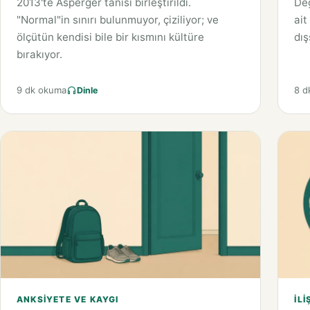
2013'te Asperger tanısı birleştirildi.
Değ
"Normal"in sınırı bulunmuyor, çiziliyor; ve
ait
ölçütün kendisi bile bir kısmını kültüre
dış
bırakıyor.
9 dk okuma
8 d
Dinle
ANKSIYETE VE KAYGI
İLI