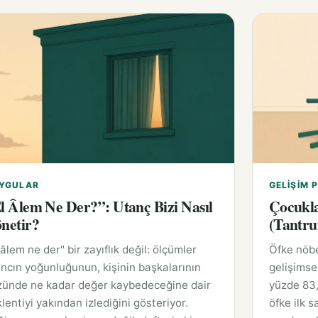
YGULAR
GELIŞIM P
l Âlem Ne Der?”: Utanç Bizi Nasıl
Çocukla
netir?
(Tantru
 âlem ne der" bir zayıflık değil: ölçümler
Öfke nöbe
ncın yoğunluğunun, kişinin başkalarının
gelişimse
zünde ne kadar değer kaybedeceğine dair
yüzde 83,
lentiyi yakından izlediğini gösteriyor.
öfke ilk 