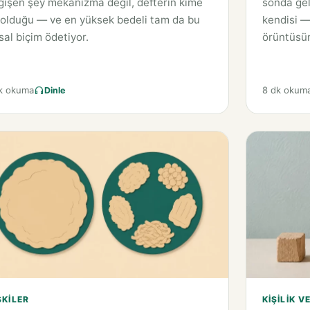
işen şey mekanizma değil, defterin kime
sonda gel
 olduğu — ve en yüksek bedeli tam da bu
kendisi —
sal biçim ödetiyor.
örüntüsün
k okuma
8 dk okum
Dinle
ŞKILER
KIŞILIK V