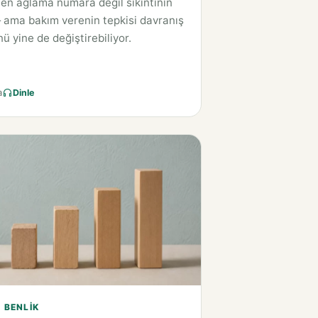
en ağlama numara değil sıkıntının
 ama bakım verenin tepkisi davranış
ü yine de değiştirebiliyor.
a
Dinle
E BENLIK