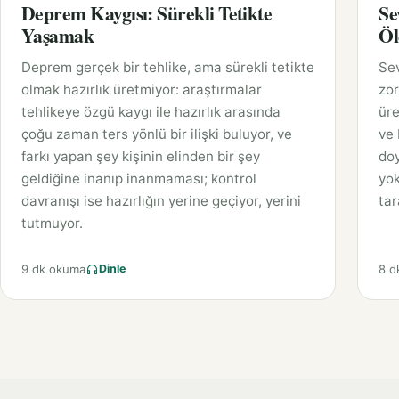
Deprem Kaygısı: Sürekli Tetikte
Se
Yaşamak
Öl
Deprem gerçek bir tehlike, ama sürekli tetikte
Sev
olmak hazırlık üretmiyor: araştırmalar
zor
tehlikeye özgü kaygı ile hazırlık arasında
üre
çoğu zaman ters yönlü bir ilişki buluyor, ve
ve 
farkı yapan şey kişinin elinden bir şey
doy
geldiğine inanıp inanmaması; kontrol
yok
davranışı ise hazırlığın yerine geçiyor, yerini
tar
tutmuyor.
9 dk okuma
8 d
Dinle