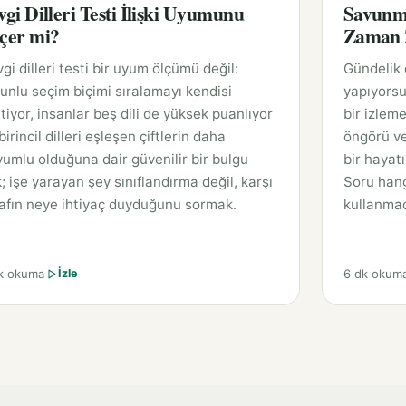
vgi Dilleri Testi İlişki Uyumunu
Savunm
çer mi?
Zaman Z
gi dilleri testi bir uyum ölçümü değil:
Gündelik
unlu seçim biçimi sıralamayı kendisi
yapıyorsu
tiyor, insanlar beş dili de yüksek puanlıyor
bir izleme
birincil dilleri eşleşen çiftlerin daha
öngörü ve
umlu olduğuna dair güvenilir bir bulgu
bir hayat
; işe yarayan şey sınıflandırma değil, karşı
Soru hang
afın neye ihtiyaç duyduğunu sormak.
kullanmad
k okuma
6 dk okum
İzle