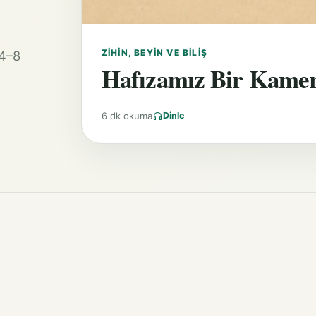
ZIHIN, BEYIN VE BILIŞ
 4–8
Hafızamız Bir Kamera
6 dk okuma
Dinle