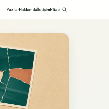
Yazılar
Hakkımda
İletişim
Kitap
Aramayı aç