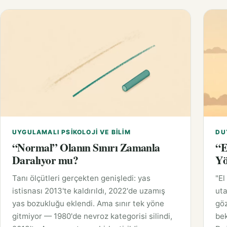
UYGULAMALI PSIKOLOJI VE BILIM
DU
“Normal” Olanın Sınırı Zamanla
“E
Daralıyor mu?
Yö
Tanı ölçütleri gerçekten genişledi: yas
"El
istisnası 2013'te kaldırıldı, 2022'de uzamış
uta
yas bozukluğu eklendi. Ama sınır tek yöne
gö
gitmiyor — 1980'de nevroz kategorisi silindi,
bek