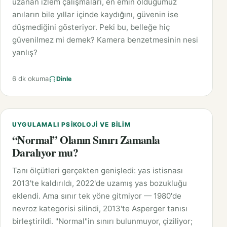
uzanan izlem çalışmaları, en emin olduğumuz
anıların bile yıllar içinde kaydığını, güvenin ise
düşmediğini gösteriyor. Peki bu, belleğe hiç
güvenilmez mi demek? Kamera benzetmesinin nesi
yanlış?
6 dk okuma
Dinle
UYGULAMALI PSIKOLOJI VE BILIM
“Normal” Olanın Sınırı Zamanla
Daralıyor mu?
Tanı ölçütleri gerçekten genişledi: yas istisnası
2013'te kaldırıldı, 2022'de uzamış yas bozukluğu
eklendi. Ama sınır tek yöne gitmiyor — 1980'de
nevroz kategorisi silindi, 2013'te Asperger tanısı
birleştirildi. "Normal"in sınırı bulunmuyor, çiziliyor;