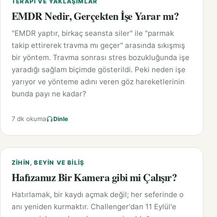
TERAPI VE YAKLAŞIMLAR
EMDR Nedir, Gerçekten İşe Yarar mı?
"EMDR yaptır, birkaç seansta siler" ile "parmak
takip ettirerek travma mı geçer" arasında sıkışmış
bir yöntem. Travma sonrası stres bozukluğunda işe
yaradığı sağlam biçimde gösterildi. Peki neden işe
yarıyor ve yönteme adını veren göz hareketlerinin
bunda payı ne kadar?
7 dk okuma
Dinle
ZIHIN, BEYIN VE BILIŞ
Hafızamız Bir Kamera gibi mi Çalışır?
Hatırlamak, bir kaydı açmak değil; her seferinde o
anı yeniden kurmaktır. Challenger'dan 11 Eylül'e