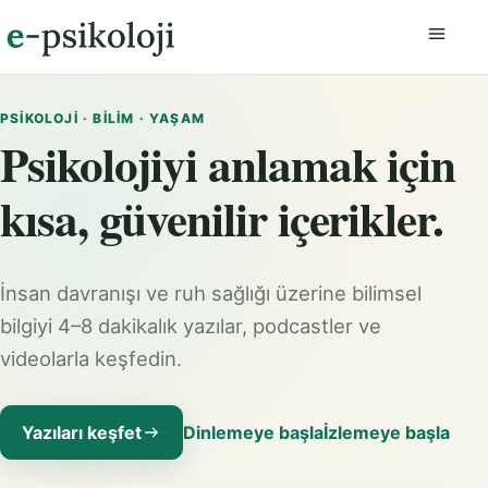
Menüyü
PSIKOLOJI · BILIM · YAŞAM
Psikolojiyi anlamak için
kısa, güvenilir içerikler.
İnsan davranışı ve ruh sağlığı üzerine bilimsel
bilgiyi 4–8 dakikalık yazılar, podcastler ve
videolarla keşfedin.
Yazıları keşfet
Dinlemeye başla
İzlemeye başla