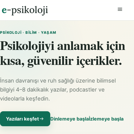
Menüyü
PSIKOLOJI · BILIM · YAŞAM
Psikolojiyi anlamak için
kısa, güvenilir içerikler.
İnsan davranışı ve ruh sağlığı üzerine bilimsel
bilgiyi 4–8 dakikalık yazılar, podcastler ve
videolarla keşfedin.
Yazıları keşfet
Dinlemeye başla
İzlemeye başla