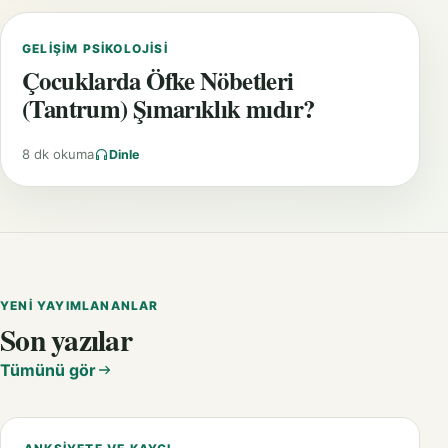
GELIŞIM PSIKOLOJISI
Çocuklarda Öfke Nöbetleri
(Tantrum) Şımarıklık mıdır?
8 dk okuma
Dinle
YENI YAYIMLANANLAR
Son yazılar
Tümünü gör