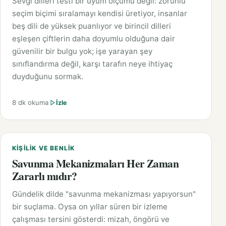
Sevgi dilleri testi bir uyum ölçümü değil: zorunlu
seçim biçimi sıralamayı kendisi üretiyor, insanlar
beş dili de yüksek puanlıyor ve birincil dilleri
eşleşen çiftlerin daha doyumlu olduğuna dair
güvenilir bir bulgu yok; işe yarayan şey
sınıflandırma değil, karşı tarafın neye ihtiyaç
duyduğunu sormak.
8 dk okuma
İzle
KIŞILIK VE BENLIK
Savunma Mekanizmaları Her Zaman
Zararlı mıdır?
Gündelik dilde "savunma mekanizması yapıyorsun"
bir suçlama. Oysa on yıllar süren bir izleme
çalışması tersini gösterdi: mizah, öngörü ve