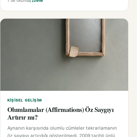
7 dk okuma
Dinle
KIŞISEL GELIŞIM
Olumlamalar (Affirmations) Öz Saygıyı
Artırır mı?
Aynanın karşısında olumlu cümleler tekrarlamanın
öz saygıyı artırdığı gösterilmedi. 2009 tarihli ünlü