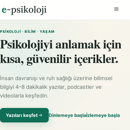
Menüyü
PSIKOLOJI · BILIM · YAŞAM
Psikolojiyi anlamak için
kısa, güvenilir içerikler.
İnsan davranışı ve ruh sağlığı üzerine bilimsel
bilgiyi 4–8 dakikalık yazılar, podcastler ve
videolarla keşfedin.
Yazıları keşfet
Dinlemeye başla
İzlemeye başla