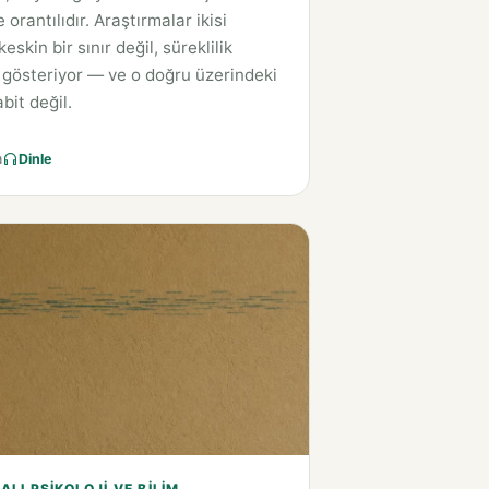
e orantılıdır. Araştırmalar ikisi
eskin bir sınır değil, süreklilik
gösteriyor — ve o doğru üzerindeki
bit değil.
a
Dinle
LI PSIKOLOJI VE BILIM