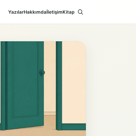
Yazılar
Hakkımda
İletişim
Kitap
Aramayı aç