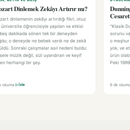
zart Dinlemek Zekâyı Artırır mı?
Dunning
Cesaret
art dinlemenin zekâyı artırdığı fikri, otuz
ı üniversite öğrencisiyle yapılan ve etkisi
"Klasik D
 beş dakikada sönen tek bir deneyden
sorunu va
ğdu; o deneyde ne bebek vardı ne de zekâ
o meşhur 
üldü. Sonraki çalışmalar asıl nedeni buldu:
yok, ve et
ele müzik değil, sizi uyandıran ve keyif
ürün olabi
en herhangi bir şey.
Peki 1999
k okuma
6 dk okum
İzle