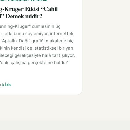
-Kruger Etkisi “Cahil
i” Demek midir?
unning-Kruger" cümlesinin üç
r: etki bunu söylemiyor, internetteki
"Aptallık Dağı" grafiği makalede hiç
kinin kendisi de istatistiksel bir yan
leceği gerekçesiyle hâlâ tartışılıyor.
'daki çalışma gerçekte ne buldu?
a
İzle