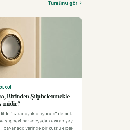
Tümünü gör
OLOJI
a, Birinden Şüphelenmekle
y midir?
 dilde "paranoyak oluyorum" demek
sa şüpheyi paranoyadan ayıran şey
l, dayanağı: yerinde bir kuşku eldeki