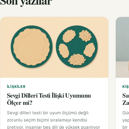
Son yazılar
İLIŞKILER
KIŞ
Sevgi Dilleri Testi İlişki Uyumunu
Sa
Ölçer mi?
Za
Sevgi dilleri testi bir uyum ölçümü değil:
Gü
zorunlu seçim biçimi sıralamayı kendisi
yap
üretiyor, insanlar beş dili de yüksek puanlıyor
bir