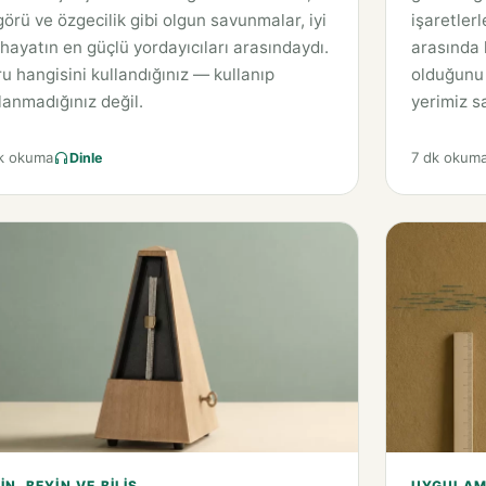
örü ve özgecilik gibi olgun savunmalar, iyi
işaretlerl
 hayatın en güçlü yordayıcıları arasındaydı.
arasında k
u hangisini kullandığınız — kullanıp
olduğunu 
lanmadığınız değil.
yerimiz sa
k okuma
7 dk okum
Dinle
IN, BEYIN VE BILIŞ
UYGULAMA