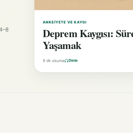
ANKSIYETE VE KAYGI
Deprem Kaygısı: Süre
 4–8
Yaşamak
9 dk okuma
Dinle