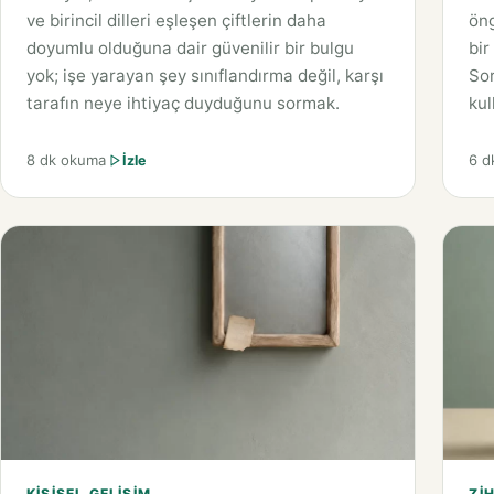
ve birincil dilleri eşleşen çiftlerin daha
öng
doyumlu olduğuna dair güvenilir bir bulgu
bir
yok; işe yarayan şey sınıflandırma değil, karşı
Sor
tarafın neye ihtiyaç duyduğunu sormak.
kul
8 dk okuma
6 d
İzle
KIŞISEL GELIŞIM
ZIH