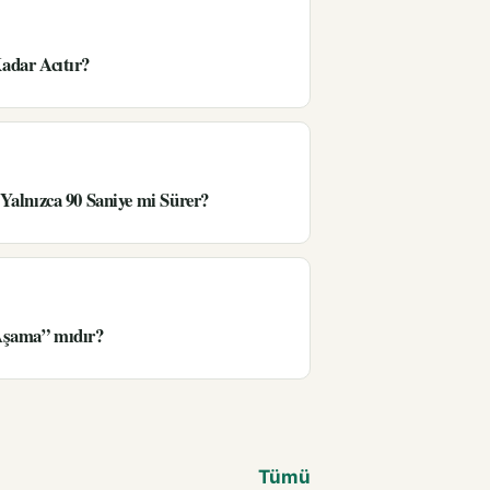
adar Acıtır?
Yalnızca 90 Saniye mi Sürer?
Aşama” mıdır?
Tümü