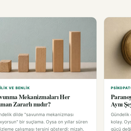
ILIK VE BENLIK
PSIKOPAT
vunma Mekanizmaları Her
Paranoy
man Zararlı mıdır?
Aynı Şe
ndelik dilde "savunma mekanizması
Gündelik
ıyorsun" bir suçlama. Oysa on yıllar süren
kolay. Oy
 izleme çalışması tersini gösterdi: mizah,
gücü deği