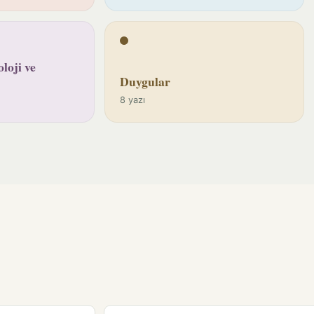
loji ve
Duygular
8 yazı