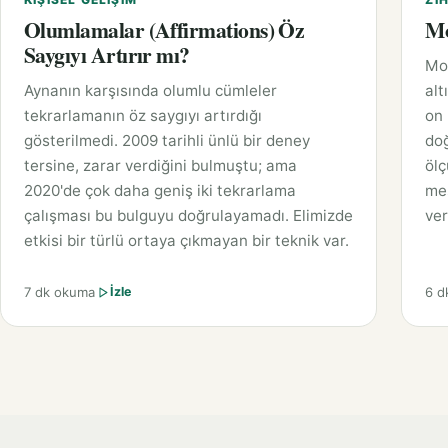
Olumlamalar (Affirmations) Öz
Mo
Saygıyı Artırır mı?
Moz
Aynanın karşısında olumlu cümleler
alt
tekrarlamanın öz saygıyı artırdığı
on
gösterilmedi. 2009 tarihli ünlü bir deney
do
tersine, zarar verdiğini bulmuştu; ama
ölç
2020'de çok daha geniş iki tekrarlama
mes
çalışması bu bulguyu doğrulayamadı. Elimizde
ver
etkisi bir türlü ortaya çıkmayan bir teknik var.
7 dk okuma
6 d
İzle