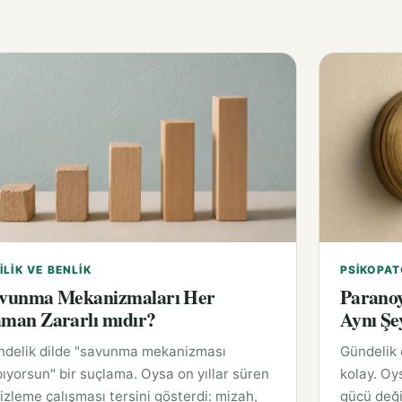
ILIK VE BENLIK
PSIKOPAT
vunma Mekanizmaları Her
Paranoy
man Zararlı mıdır?
Aynı Şe
ndelik dilde "savunma mekanizması
Gündelik
ıyorsun" bir suçlama. Oysa on yıllar süren
kolay. Oy
 izleme çalışması tersini gösterdi: mizah,
gücü deği