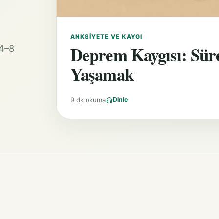
ANKSIYETE VE KAYGI
Deprem Kaygısı: Süre
 4–8
Yaşamak
9 dk okuma
Dinle