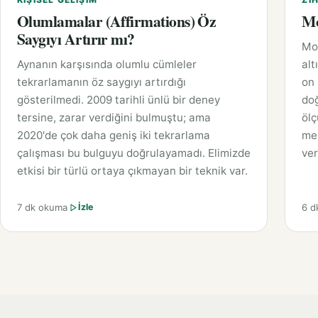
Olumlamalar (Affirmations) Öz
Mo
Saygıyı Artırır mı?
Moz
Aynanın karşısında olumlu cümleler
alt
tekrarlamanın öz saygıyı artırdığı
on
gösterilmedi. 2009 tarihli ünlü bir deney
do
tersine, zarar verdiğini bulmuştu; ama
ölç
2020'de çok daha geniş iki tekrarlama
mes
çalışması bu bulguyu doğrulayamadı. Elimizde
ver
etkisi bir türlü ortaya çıkmayan bir teknik var.
7 dk okuma
6 d
İzle