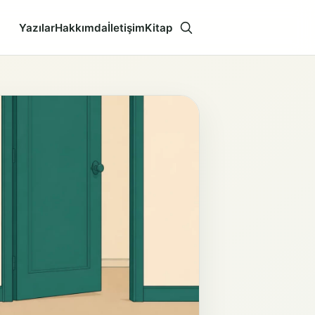
Yazılar
Hakkımda
İletişim
Kitap
Aramayı aç