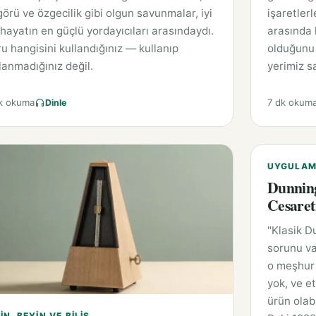
örü ve özgecilik gibi olgun savunmalar, iyi
işaretlerl
 hayatın en güçlü yordayıcıları arasındaydı.
arasında k
u hangisini kullandığınız — kullanıp
olduğunu 
lanmadığınız değil.
yerimiz sa
k okuma
7 dk okum
Dinle
UYGULAMA
Dunning
Cesaret
"Klasik D
sorunu va
o meşhur 
yok, ve et
ürün olabi
IN, BEYIN VE BILIŞ