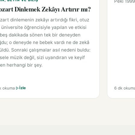
Peki 1999
zart Dinlemek Zekâyı Artırır mı?
art dinlemenin zekâyı artırdığı fikri, otuz
ı üniversite öğrencisiyle yapılan ve etkisi
 beş dakikada sönen tek bir deneyden
ğdu; o deneyde ne bebek vardı ne de zekâ
üldü. Sonraki çalışmalar asıl nedeni buldu:
ele müzik değil, sizi uyandıran ve keyif
en herhangi bir şey.
k okuma
6 dk okum
İzle