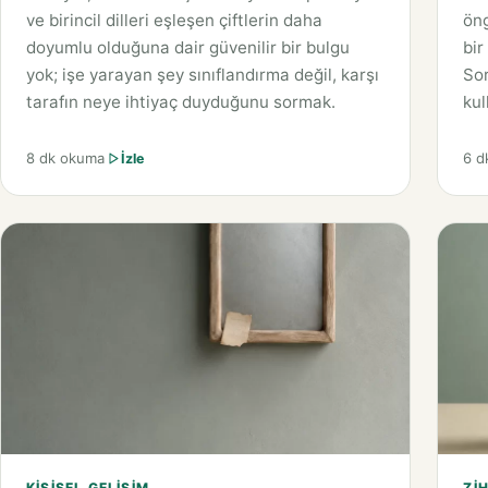
ve birincil dilleri eşleşen çiftlerin daha
öng
doyumlu olduğuna dair güvenilir bir bulgu
bir
yok; işe yarayan şey sınıflandırma değil, karşı
Sor
tarafın neye ihtiyaç duyduğunu sormak.
kul
8 dk okuma
6 d
İzle
KIŞISEL GELIŞIM
ZIH