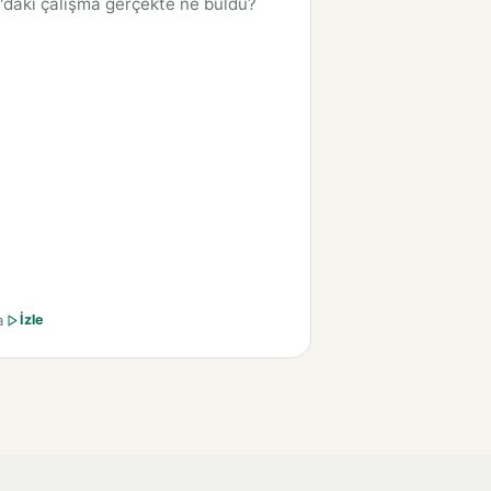
'daki çalışma gerçekte ne buldu?
a
İzle