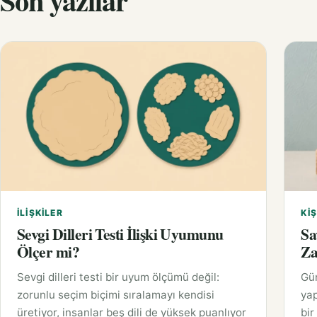
Son yazılar
İLIŞKILER
KIŞ
Sevgi Dilleri Testi İlişki Uyumunu
Sa
Ölçer mi?
Za
Sevgi dilleri testi bir uyum ölçümü değil:
Gü
zorunlu seçim biçimi sıralamayı kendisi
yap
üretiyor, insanlar beş dili de yüksek puanlıyor
bir