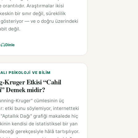
e orantılıdır. Araştırmalar ikisi
eskin bir sınır değil, süreklilik
gösteriyor — ve o doğru üzerindeki
bit değil.
a
Dinle
LI PSIKOLOJI VE BILIM
-Kruger Etkisi “Cahil
i” Demek midir?
unning-Kruger" cümlesinin üç
r: etki bunu söylemiyor, internetteki
"Aptallık Dağı" grafiği makalede hiç
kinin kendisi de istatistiksel bir yan
leceği gerekçesiyle hâlâ tartışılıyor.