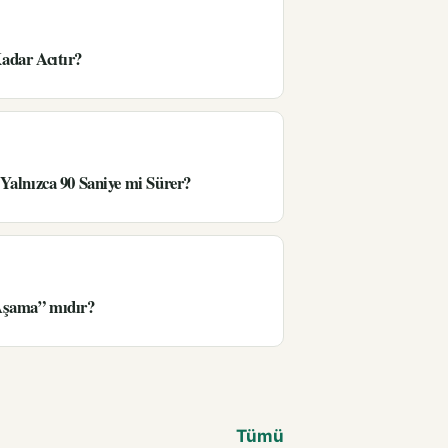
adar Acıtır?
Yalnızca 90 Saniye mi Sürer?
Aşama” mıdır?
Tümü