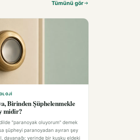
Tümünü gör
OLOJI
a, Birinden Şüphelenmekle
y midir?
 dilde "paranoyak oluyorum" demek
sa şüpheyi paranoyadan ayıran şey
l, dayanağı: yerinde bir kuşku eldeki