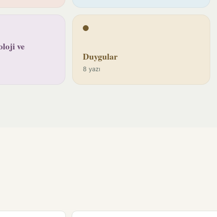
loji ve
Duygular
8 yazı